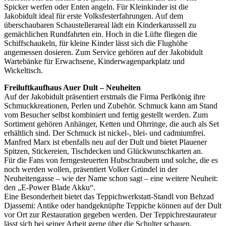
Spicker werfen oder Enten angeln. Für Kleinkinder ist die
Jakobidult ideal für erste Volksfesterfahrungen. Auf dem
überschaubaren Schaustellerareal lädt ein Kinderkarussell zu
gemächlichen Rundfahrten ein. Hoch in die Lüfte fliegen die
Schiffschaukeln, für kleine Kinder lässt sich die Flughöhe
angemessen dosieren. Zum Service gehören auf der Jakobidult
Wartebänke für Erwachsene, Kinderwagenparkplatz und
Wickeltisch.
Freiluftkaufhaus Auer Dult – Neuheiten
Auf der Jakobidult präsentiert erstmals die Firma Perlkönig ihre
Schmuckkreationen, Perlen und Zubehör. Schmuck kann am Stand
vom Besucher selbst kombiniert und fertig gestellt werden. Zum
Sortiment gehören Anhänger, Ketten und Ohrringe, die auch als Set
erhältlich sind. Der Schmuck ist nickel-, blei- und cadmiumfrei.
Manfred Marx ist ebenfalls neu auf der Dult und bietet Plauener
Spitzen, Stickereien, Tischdecken und Glückwunschkarten an.
Für die Fans von ferngesteuerten Hubschraubern und solche, die es
noch werden wollen, präsentiert Volker Gründel in der
Neuheitengasse – wie der Name schon sagt – eine weitere Neuheit:
den „E-Power Blade Akku“.
Eine Besonderheit bietet das Teppichwerkstatt-Standl von Behzad
Djassemi: Antike oder handgeknüpfte Teppiche können auf der Dult
vor Ort zur Restauration gegeben werden. Der Teppichrestaurateur
lässt sich bei seiner Arbeit gerne über die Schulter schauen.