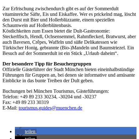
Zur Erfrischung zwischendurch gibt es auf der Sommerdult
vitaminreiche Säfte, Eis und Eiskaffee. Wer es prickelnd mag, löscht
den Durst mit Bier und Hollerblüzzante, einem speziellen
Schaumwein auf Hollerblütenbasis.
Köstlichkeiten zum Essen bietet die Dult-Gastronomie:
Steckerlfisch, Hendl, Ochsensemmel, Rahmfleckerl, Bratwurst, aber
auch Bavesen, Crêpes, Waffeln und süße Delikatessen wie
Türkischer Honig, gebrannte (Bio-)Mandeln und Baumstriezel. Ein
Besuch auf der Sommerdult ist ein Stück „Urlaub daheim“.
Der besondere Tipp für Besuchergruppen
Offizielle Gästeführer der Stadt München bieten eineinhalbstündige
Führungen für Gruppen an, bei denen sie informative und amüsante
Einblicke in das bunte Treiben der Dult geben.
Buchungen bei München Tourismus, Gästeführungen:
Telefon: +49 89 233 30234, -30204 und -30237
Fax: +49 89 233 30319
E-Mail:
tourismus.guides@muenchen.de
teilen
teilen