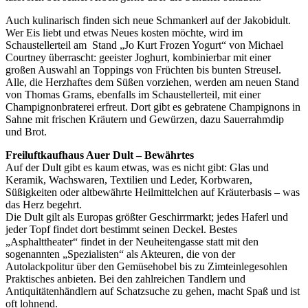
Auch kulinarisch finden sich neue Schmankerl auf der Jakobidult.
Wer Eis liebt und etwas Neues kosten möchte, wird im
Schaustellerteil am Stand „Jo Kurt Frozen Yogurt“ von Michael
Courtney überrascht: geeister Joghurt, kombinierbar mit einer
großen Auswahl an Toppings von Früchten bis bunten Streusel.
Alle, die Herzhaftes dem Süßen vorziehen, werden am neuen Stand
von Thomas Grams, ebenfalls im Schaustellerteil, mit einer
Champignonbraterei erfreut. Dort gibt es gebratene Champignons in
Sahne mit frischen Kräutern und Gewürzen, dazu Sauerrahmdip
und Brot.
Freiluftkaufhaus Auer Dult – Bewährtes
Auf der Dult gibt es kaum etwas, was es nicht gibt: Glas und
Keramik, Wachswaren, Textilien und Leder, Korbwaren,
Süßigkeiten oder altbewährte Heilmittelchen auf Kräuterbasis – was
das Herz begehrt.
Die Dult gilt als Europas größter Geschirrmarkt; jedes Haferl und
jeder Topf findet dort bestimmt seinen Deckel. Bestes
„Asphalttheater“ findet in der Neuheitengasse statt mit den
sogenannten „Spezialisten“ als Akteuren, die von der
Autolackpolitur über den Gemüsehobel bis zu Zimteinlegesohlen
Praktisches anbieten. Bei den zahlreichen Tandlern und
Antiquitätenhändlern auf Schatzsuche zu gehen, macht Spaß und ist
oft lohnend.