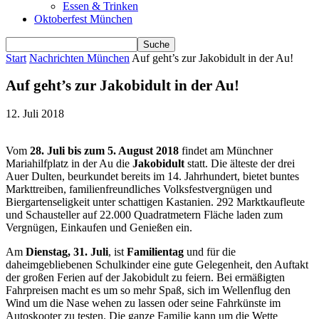
Essen & Trinken
Oktoberfest München
Start
Nachrichten München
Auf geht’s zur Jakobidult in der Au!
Auf geht’s zur Jakobidult in der Au!
12. Juli 2018
Vom
28. Juli bis zum 5. August 2018
findet am Münchner
Mariahilfplatz in der Au die
Jakobidult
statt. Die älteste der drei
Auer Dulten, beurkundet bereits im 14. Jahrhundert, bietet buntes
Markttreiben, familienfreundliches Volksfestvergnügen und
Biergartenseligkeit unter schattigen Kastanien. 292 Marktkaufleute
und Schausteller auf 22.000 Quadratmetern Fläche laden zum
Vergnügen, Einkaufen und Genießen ein.
Am
Dienstag, 31. Juli
, ist
Familientag
und für die
daheimgebliebenen Schulkinder eine gute Gelegenheit, den Auftakt
der großen Ferien auf der Jakobidult zu feiern. Bei ermäßigten
Fahrpreisen macht es um so mehr Spaß, sich im Wellenflug den
Wind um die Nase wehen zu lassen oder seine Fahrkünste im
Autoskooter zu testen. Die ganze Familie kann um die Wette