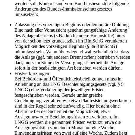
werden soll. Konkret sind vom Bund insbesondere folgende
Änderungen des Bundes-Immissionsschutzgesetzes
umzusetzen:
Zulassung des vorzeitigen Beginns oder temporäre Duldung
Eine nach aller Voraussicht genehmigungsfähige Änderung
des Anlagenbetriebs (z.B. durch andere Brennstoffe) muss
von der schon jetzt grundsätzlich im BImSchG verankerten
Möglichkeit des vorzeitigen Beginns (§ 8a BImSchG)
mitumfasst sein. Wenn überwiegend wahrscheinlich ist, dass
die Anlage (ggf. mit anderen Brennstoffen) betrieben werden
darf, muss im Sinne der Versorgungssicherheit die Anlage
sofort in der beabsichtigten Art betrieben werden dürfen.
Fristverkürzungen
Bei Behörden- und Öffentlichkeitsbeteiligungen muss in
Anlehnung an das LNG-Beschleunigungsgesetz (vgl. § 5
LNGG) eine Verkürzung der jeweiligen Fristen
festgeschrieben werden. Gerade umfangreiche
Genehmigungsverfahren wie etwa Planfeststellungsverfahren
sind in der Regel sehr zeitaufwendig. Hier besteht ohne
Abstriche bei der Sicherheit die Möglichkeit, etwa
Auslegungs- oder Beteiligungsfristen zu verkürzen. Im
LNGG werden die genannten Fristen verkürzt, etwa die
Auslegungsfristen von einem Monat auf eine Woche,
Einwendungsfristen von zwei auf eine Woche. Zudem liegt