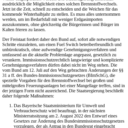
ausdrücklich die Möglichkeit eines solchen Brennstoffwechsels.
Jetzt ist die Zeit, schnell zu entscheiden und die Weichen für das
kommende Winterhalbjahr zu stellen. Es muss alles unternommen
werden, um im Bedarfsfall mit weniger Erdgasimporten
auszukommen, ohne gleichzeitig die Bürgerinnen und Bürger im
Kalten frieren zu lassen.
Der Freistaat fordert daher den Bund auf, sofort alle notwendigen
Schritte einzuleiten, um einen Fuel Switch betreiberfreundlich und
unbürokratisch, ohne aufwendige Genehmigungsverfahren und
umfassend an die aktuelle Problemlage angepasst, gesetzlich zu
verankern. Immissionsschutzrechtlich langwierige und komplizierte
Genehmigungsverfahren dürfen dabei nicht im Weg stehen. Die
vom Bund am 12. Juli auf den Weg gebrachten Änderungen der §§
31 a ff. des Bundes-Immissionsschutzgesetzes (BImSchG), die
spezielle Vorgaben für den Brennstoffwechsel bei großen und
mittelgroßen Feuerungsanlagen bei einer Mangellage treffen, sind in
der jetzigen Form nicht ausreichend. Die Staatsregierung beschließt
daher folgende Maßnahmen:
Das Bayerische Staatsministerium für Umwelt und
Verbraucherschutz wird beauftragt, in der nächsten
Ministerratssitzung am 2. August 2022 den Entwurf eines
Gesetzes zur Änderung des Bundesimmissionsschutzgesetzes
vorzulegen, der als Antrag in den Bundesrat eingebracht