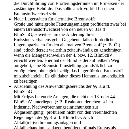
die Durchführung von Erörterungsterminen im Ermessen der
zuständigen Behörde. Das sollte auch Vorbild für einen
Brennstoffwechsel sein.
Neue Lagerstätten für alternative Brennstoffe
Große und mittelgroße Feuerungsanlagen profitieren zwar bei
einem Brennstoffwechsel von den neuen §§ 31a ff.
BImSchG, soweit es um die Änderung ihres
Emissionsverhaltens geht. Gegebenenfalls erforderliche
Lagerkapazitäten für den alternativen Brennstoff (z. B. Öl)
sind jedoch derzeit weiterhin zeitaufwändig zu genehmigen,
wenn die Mengenschwellen der 4. bzw. 12. BImSchV
erreicht werden. Hier hat der Bund leider auf halbem Weg
aufgehört, eine Brennstoffumstellung grundsätzlich zu
ermöglichen, ohne gleichzeitig das Lager für den Brennstoff
mitzubehandeln. Es gilt daher, dieses Hemmnis unverzüglich
zu beseitigen.
Ausdehnung des Anwendungsbereichs der §§ 31a ff.
BImSchG
Mit Erdgas befeuerte Anlagen, die nicht der 13. oder 44.
BImSchV unterliegen (z.B. Reaktoren der chemischen
Industrie, Nachverbrennungseinrichtungen zur
Abgasreinigung), profitieren nicht von den vereinfachten
Regelungen der §§ 31a ff. BImSchG. Auch
Abfall(mit)verbrennungsanlagen und
Abfallbehandlungsanlagen benötigen oftmals Erdgas als