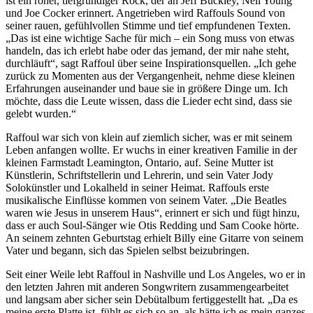
ist ein roher, tiefgründiger Rock, der an Jeff Buckley, Neil Young
und Joe Cocker erinnert. Angetrieben wird Raffouls Sound von
seiner rauen, gefühlvollen Stimme und tief empfundenen Texten.
„Das ist eine wichtige Sache für mich – ein Song muss von etwas
handeln, das ich erlebt habe oder das jemand, der mir nahe steht,
durchläuft“, sagt Raffoul über seine Inspirationsquellen. „Ich gehe
zurück zu Momenten aus der Vergangenheit, nehme diese kleinen
Erfahrungen auseinander und baue sie in größere Dinge um. Ich
möchte, dass die Leute wissen, dass die Lieder echt sind, dass sie
gelebt wurden.“
Raffoul war sich von klein auf ziemlich sicher, was er mit seinem
Leben anfangen wollte. Er wuchs in einer kreativen Familie in der
kleinen Farmstadt Leamington, Ontario, auf. Seine Mutter ist
Künstlerin, Schriftstellerin und Lehrerin, und sein Vater Jody
Solokünstler und Lokalheld in seiner Heimat. Raffouls erste
musikalische Einflüsse kommen von seinem Vater. „Die Beatles
waren wie Jesus in unserem Haus“, erinnert er sich und fügt hinzu,
dass er auch Soul-Sänger wie Otis Redding und Sam Cooke hörte.
An seinem zehnten Geburtstag erhielt Billy eine Gitarre von seinem
Vater und begann, sich das Spielen selbst beizubringen.
Seit einer Weile lebt Raffoul in Nashville und Los Angeles, wo er in
den letzten Jahren mit anderen Songwritern zusammengearbeitet
und langsam aber sicher sein Debütalbum fertiggestellt hat. „Da es
meine erste Platte ist, fühlt es sich so an, als hätte ich es mein ganzes