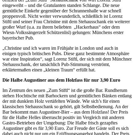
eingeweiht – und die Gratulanten standen Schlange. Die neue
gemütliche Einkehr gegenüber der Schrannenhalle war schnell
proppenvoll. Nicht weiter verwunderlich, schließlich ist Lorenz
Stiftl und seiner Frau Christine mit dem Stehausschank ein weiterer
großer Wurf (u.a. zu ihrem beliebten „Hackerhaus“ oder dem
Wiesn-Volkssängerzelt Schützenlisl) gelungen: Münchens erster
bayerischer Pub.
„Christine und ich waren im Frühjahr in London und auch in
einigen typisch britischen Pubs. Diese ganz bestimmte Atmosphäre
war eine Inspiration“, sagt Lorenz Stiftl, der sich mit dem Münchner
Stehausschank, der tatsächlich Pub-Stimmung verströmt,
erklärtermaßen einen „kleinen Traum“ erfüllt hat.
Die Halbe Augustiner aus dem Holzfass für nur 3,90 Euro
Im Zentrum des neuen „Zum Stiftl“ ist die große Bar. Rundherum
stehen Hochtische mit Barhockern und gemütlichen Bänken entlang
der mit dunklem Holz vertäfelten Wände. Wie sich’s für einen
klassischen Stehausschank so gehört, gilt Selbstbedienung. An der
Bar bekommt man Augustiner-Bier – aus dem Holzfass! Der Preis
für die Halbe Helles überrascht positiv im Vergleich mit anderen
Gastro-Betrieben der Umgebung: Die Halbe frisch gezapftes
Augustiner gibt es für 3,90 Euro. Zur Freude der Gäste soll es sich
dabei auch nicht nur um ein Eröffnungsangebot handeln. Der Preis