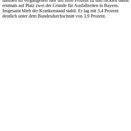
nahmen im vergangenen Jahr um zehn Prozent zu und rückten damit
erstmals auf Platz zwei der Gründe für Ausfallzeiten in Bayern.
Insgesamt blieb der Krankenstand stabil. Er lag mit 3,4 Prozent
deutlich unter dem Bundesdurchschnitt von 3,9 Prozent.