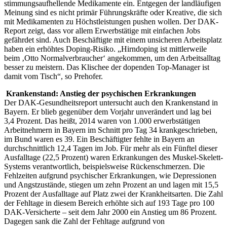
stimmungsaufhellende Medikamente ein. Entgegen der landläufigen
Meinung sind es nicht primär Führungskräfte oder Kreative, die sich
mit Medikamenten zu Höchstleistungen pushen wollen. Der DAK-
Report zeigt, dass vor allem Erwerbstätige mit einfachen Jobs
gefährdet sind. Auch Beschäftigte mit einem unsicheren Arbeitsplatz
haben ein erhöhtes Doping-Risiko. „Hirndoping ist mittlerweile
beim ‚Otto Normalverbraucher‘ angekommen, um den Arbeitsalltag
besser zu meistern. Das Klischee der dopenden Top-Manager ist
damit vom Tisch“, so Prehofer.
Krankenstand: Anstieg der psychischen Erkrankungen
Der DAK-Gesundheitsreport untersucht auch den Krankenstand in
Bayern. Er blieb gegenüber dem Vorjahr unverändert und lag bei
3,4 Prozent. Das heißt, 2014 waren von 1.000 erwerbstätigen
Arbeitnehmern in Bayern im Schnitt pro Tag 34 krankgeschrieben,
im Bund waren es 39. Ein Beschäftigter fehlte in Bayern an
durchschnittlich 12,4 Tagen im Job. Für mehr als ein Fünftel dieser
Ausfalltage (22,5 Prozent) waren Erkrankungen des Muskel-Skelett-
Systems verantwortlich, beispielsweise Rückenschmerzen. Die
Fehlzeiten aufgrund psychischer Erkrankungen, wie Depressionen
und Angstzustände, stiegen um zehn Prozent an und lagen mit 15,5
Prozent der Ausfalltage auf Platz zwei der Krankheitsarten. Die Zahl
der Fehltage in diesem Bereich erhöhte sich auf 193 Tage pro 100
DAK-Versicherte – seit dem Jahr 2000 ein Anstieg um 86 Prozent.
Dagegen sank die Zahl der Fehltage aufgrund von