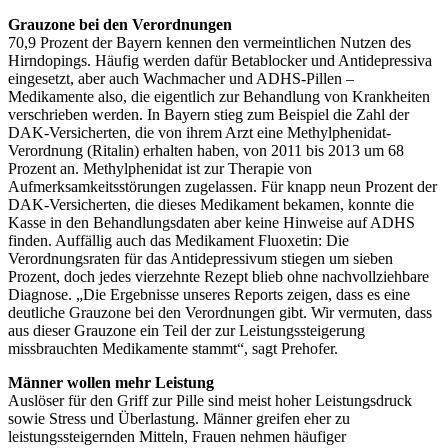
Grauzone bei den Verordnungen
70,9 Prozent der Bayern kennen den vermeintlichen Nutzen des
Hirndopings. Häufig werden dafür Betablocker und Antidepressiva
eingesetzt, aber auch Wachmacher und ADHS-Pillen –
Medikamente also, die eigentlich zur Behandlung von Krankheiten
verschrieben werden. In Bayern stieg zum Beispiel die Zahl der
DAK-Versicherten, die von ihrem Arzt eine Methylphenidat-
Verordnung (Ritalin) erhalten haben, von 2011 bis 2013 um 68
Prozent an. Methylphenidat ist zur Therapie von
Aufmerksamkeitsstörungen zugelassen. Für knapp neun Prozent der
DAK-Versicherten, die dieses Medikament bekamen, konnte die
Kasse in den Behandlungsdaten aber keine Hinweise auf ADHS
finden. Auffällig auch das Medikament Fluoxetin: Die
Verordnungsraten für das Antidepressivum stiegen um sieben
Prozent, doch jedes vierzehnte Rezept blieb ohne nachvollziehbare
Diagnose. „Die Ergebnisse unseres Reports zeigen, dass es eine
deutliche Grauzone bei den Verordnungen gibt. Wir vermuten, dass
aus dieser Grauzone ein Teil der zur Leistungssteigerung
missbrauchten Medikamente stammt“, sagt Prehofer.
Männer wollen mehr Leistung
Auslöser für den Griff zur Pille sind meist hoher Leistungsdruck
sowie Stress und Überlastung. Männer greifen eher zu
leistungssteigernden Mitteln, Frauen nehmen häufiger