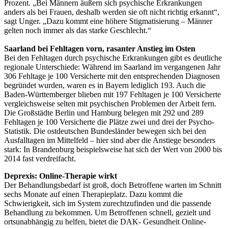
Prozent. „Bei Männern äußern sich psychische Erkrankungen
anders als bei Frauen, deshalb werden sie oft nicht richtig erkannt“,
sagt Unger. „Dazu kommt eine höhere Stigmatisierung – Männer
gelten noch immer als das starke Geschlecht.“
Saarland bei Fehltagen vorn, rasanter Anstieg im Osten
Bei den Fehltagen durch psychische Erkrankungen gibt es deutliche
regionale Unterschiede: Während im Saarland im vergangenen Jahr
306 Fehltage je 100 Versicherte mit den entsprechenden Diagnosen
begründet wurden, waren es in Bayern lediglich 193. Auch die
Baden-Württemberger blieben mit 197 Fehltagen je 100 Versicherte
vergleichsweise selten mit psychischen Problemen der Arbeit fern.
Die Großstädte Berlin und Hamburg belegen mit 292 und 289
Fehltagen je 100 Versicherte die Plätze zwei und drei der Psycho-
Statistik. Die ostdeutschen Bundesländer bewegen sich bei den
Ausfalltagen im Mittelfeld – hier sind aber die Anstiege besonders
stark: In Brandenburg beispielsweise hat sich der Wert von 2000 bis
2014 fast verdreifacht.
Deprexis: Online-Therapie wirkt
Der Behandlungsbedarf ist groß, doch Betroffene warten im Schnitt
sechs Monate auf einen Therapieplatz. Dazu kommt die
Schwierigkeit, sich im System zurechtzufinden und die passende
Behandlung zu bekommen. Um Betroffenen schnell, gezielt und
ortsunabhängig zu helfen, bietet die DAK- Gesundheit Online-