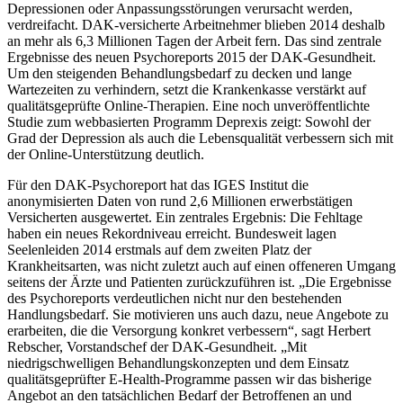
Depressionen oder Anpassungsstörungen verursacht werden,
verdreifacht. DAK-versicherte Arbeitnehmer blieben 2014 deshalb
an mehr als 6,3 Millionen Tagen der Arbeit fern. Das sind zentrale
Ergebnisse des neuen Psychoreports 2015 der DAK-Gesundheit.
Um den steigenden Behandlungsbedarf zu decken und lange
Wartezeiten zu verhindern, setzt die Krankenkasse verstärkt auf
qualitätsgeprüfte Online-Therapien. Eine noch unveröffentlichte
Studie zum webbasierten Programm Deprexis zeigt: Sowohl der
Grad der Depression als auch die Lebensqualität verbessern sich mit
der Online-Unterstützung deutlich.
Für den DAK-Psychoreport hat das IGES Institut die
anonymisierten Daten von rund 2,6 Millionen erwerbstätigen
Versicherten ausgewertet. Ein zentrales Ergebnis: Die Fehltage
haben ein neues Rekordniveau erreicht. Bundesweit lagen
Seelenleiden 2014 erstmals auf dem zweiten Platz der
Krankheitsarten, was nicht zuletzt auch auf einen offeneren Umgang
seitens der Ärzte und Patienten zurückzuführen ist. „Die Ergebnisse
des Psychoreports verdeutlichen nicht nur den bestehenden
Handlungsbedarf. Sie motivieren uns auch dazu, neue Angebote zu
erarbeiten, die die Versorgung konkret verbessern“, sagt Herbert
Rebscher, Vorstandschef der DAK-Gesundheit. „Mit
niedrigschwelligen Behandlungskonzepten und dem Einsatz
qualitätsgeprüfter E-Health-Programme passen wir das bisherige
Angebot an den tatsächlichen Bedarf der Betroffenen an und