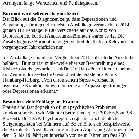
verringern lange Wartezeiten und Fehldiagnosen.“
Burnout wird seltener diagnostiziert
Der Blick auf die Diagnosen zeigt, dass Depressionen und
Anpassungsstörungen die meisten Ausfalltage verursachen. 2014
gingen 112 Fehltage je 100 Versicherte auf das Konto von
Depressionen, bei den Anpassungsstörungen waren es 42. Die
Zusatzdiagnose Burnout hingegen verliert deutlich an Relevanz: Im
vergangenen Jahr entfielen nur
5,2 Ausfalltage darauf. Im Vergleich zu 2011 hat sich die Anzahl fast
halbiert. „Burnout ist mittlerweile eher zur Beschreibung eines
Risikozustands geworden“, erklärt Dr. Hans-Peter Unger, Chefarzt
am Zentrum für seelische Gesundheit der Asklepios Klinik
Hamburg-Harburg. „Von chronischem Stress verursachte
psychische Krankheiten werden heute als Anpassungsstörungen
oder Depressionen erkannt.“
Besonders viele Fehltage bei Frauen
Frauen sind fast doppelt so oft mit psychischen Problemen
krankgeschrieben wie Männer (Betroffenenquote 2014: 6,5 zu 3,6
Prozent). Der DAK-Psychoreport zeigt aber auch deutliche
Steigerungsraten bei Männern auf: So erhöhte sich beispielsweise
die Anzahl der Ausfalltage aufgrund von Anpassungsstörungen bei
den 15- bis 19-Jährigen innerhalb von neun Jahren um fast 250