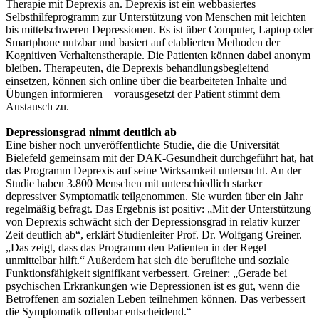
Therapie mit Deprexis an. Deprexis ist ein webbasiertes
Selbsthilfeprogramm zur Unterstützung von Menschen mit leichten
bis mittelschweren Depressionen. Es ist über Computer, Laptop oder
Smartphone nutzbar und basiert auf etablierten Methoden der
Kognitiven Verhaltenstherapie. Die Patienten können dabei anonym
bleiben. Therapeuten, die Deprexis behandlungsbegleitend
einsetzen, können sich online über die bearbeiteten Inhalte und
Übungen informieren – vorausgesetzt der Patient stimmt dem
Austausch zu.
Depressionsgrad nimmt deutlich ab
Eine bisher noch unveröffentlichte Studie, die die Universität
Bielefeld gemeinsam mit der DAK-Gesundheit durchgeführt hat, hat
das Programm Deprexis auf seine Wirksamkeit untersucht. An der
Studie haben 3.800 Menschen mit unterschiedlich starker
depressiver Symptomatik teilgenommen. Sie wurden über ein Jahr
regelmäßig befragt. Das Ergebnis ist positiv: „Mit der Unterstützung
von Deprexis schwächt sich der Depressionsgrad in relativ kurzer
Zeit deutlich ab“, erklärt Studienleiter Prof. Dr. Wolfgang Greiner.
„Das zeigt, dass das Programm den Patienten in der Regel
unmittelbar hilft.“ Außerdem hat sich die berufliche und soziale
Funktionsfähigkeit signifikant verbessert. Greiner: „Gerade bei
psychischen Erkrankungen wie Depressionen ist es gut, wenn die
Betroffenen am sozialen Leben teilnehmen können. Das verbessert
die Symptomatik offenbar entscheidend.“