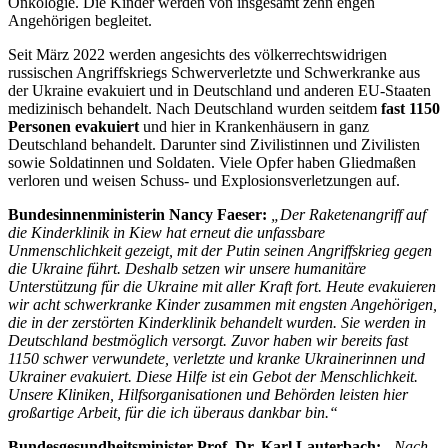
Onkologie. Die Kinder werden von insgesamt zehn engen
Angehörigen begleitet.
Seit März 2022 werden angesichts des völkerrechtswidrigen
russischen Angriffskriegs Schwerverletzte und Schwerkranke aus
der Ukraine evakuiert und in Deutschland und anderen EU-Staaten
medizinisch behandelt. Nach Deutschland wurden seitdem
fast 1150
Personen evakuiert
und hier in Krankenhäusern in ganz
Deutschland behandelt. Darunter sind Zivilistinnen und Zivilisten
sowie Soldatinnen und Soldaten. Viele Opfer haben Gliedmaßen
verloren und weisen Schuss- und Explosionsverletzungen auf.
Bundesinnenministerin Nancy Faeser:
„Der Raketenangriff auf
die Kinderklinik in Kiew hat erneut die unfassbare
Unmenschlichkeit gezeigt, mit der Putin seinen Angriffskrieg gegen
die Ukraine führt. Deshalb setzen wir unsere humanitäre
Unterstützung für die Ukraine mit aller Kraft fort. Heute evakuieren
wir acht schwerkranke Kinder zusammen mit engsten Angehörigen,
die in der zerstörten Kinderklinik behandelt wurden. Sie werden in
Deutschland bestmöglich versorgt. Zuvor haben wir bereits fast
1150 schwer verwundete, verletzte und kranke Ukrainerinnen und
Ukrainer evakuiert. Diese Hilfe ist ein Gebot der Menschlichkeit.
Unsere Kliniken, Hilfsorganisationen und Behörden leisten hier
großartige Arbeit, für die ich überaus dankbar bin.“
Bundesgesundheitsminister Prof. Dr. Karl Lauterbach:
„Nach