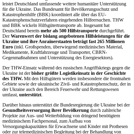
leistet Deutschland umfassende weitere humanitäre Unterstützung
für die Ukraine. Das Bundesamt für Bevölkerungsschutz und
Katastrophenhilfe (BBK) koordiniert alle über das EU-
Katastrophenschutzverfahren eingehenden Hilfeersuchen. THW
und BBK wickeln Hilfsgütertransporte ab. Insgesamt hat
Deutschland bereits
mehr als 500 Hilfstransporte
durchgeführt.
Der
Warenwert der bislang angebotenen Hilfsleistungen für die
Ukraine und ihre Anrainerstaaten beträgt fast 265 Millionen
Euro
(inkl. Großspenden, überwiegend medizinisches Material,
Medikamente, Kraftfahrzeuge und Transporter, CBRN-
Gegenmaßnahmen und Unterstützung des Energiesektors).
Der THW-Einsatz während des russischen Angriffskriegs gegen die
Ukraine ist der
bisher größte Logistikeinsatz in der Geschichte
des THW.
Mit den Hilfsgütern werden insbesondere die frontnahen
Gebiete sowie der ukrainische Zivil- und Katastrophenschutz, der in
der Ukraine auch den Bereich Feuerwehr und Rettungswesen
umfasst,
unterstützt
.
Darüber hinaus unterstützt die Bundesregierung die Ukraine bei der
Gesundheitsversorgung ihrer Bevölkerung
durch zahlreiche
Projekte zur Aus- und Weiterbildung von dringend benötigtem
medizinischem Fachpersonal, zum Aufbau von
Versorgungskapazitäten für Erwachsene und Kinder mit Prothesen
oder zur telemedizinischen Begleitung bei der Behandlung von