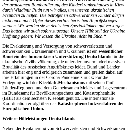
der grausamen Bombardierung des Kinderkrankenhauses in Kiew
durch Wladimir Putin tun wir alles, um unseren ukrainischen
Freunden zu helfen. Die betroffenen schwerkranken Kinder dürfen
nicht auch noch Opfer dieses verbrecherischen Angriffskrieges
werden. Wir werden sie in deutschen Spezialkliniken gut versorgen.
Das hatten wir auch sofort zugesagt. Unsere Hilfe soll der Ukraine
Hoffnung geben: Wir lassen die Ukraine nicht im Stich.“
Die Evakuierung und Versorgung von schwerverletzten und
schwerkranken Ukrainerinnen und Ukrainern ist ein
wesentlicher
Baustein der humanitären Unterstützung Deutschlands
für die
ukrainische Zivilbevölkerung, die unter der unvermindert massiven
Brutalität des russischen Angriffskriegs leidet. Bund und Länder
arbeiten hier eng und erfolgreich zusammen und greifen dabei auf
ihre Erfahrungen in der Corona-Pandemie zurück: Für die
Verlegung wird der
Kleeblatt-Mechanismus
mit seinen fünf
Länder-Regionen und dem Gemeinsamen Melde- und Lagezentrum
im Bundesamt für Bevölkerungsschutz und Katastrophenhilfe
(BBK) als dem sechsten Kleeblatt genutzt. Die internationale
Koordination erfolgt über das
Katastrophenschutzverfahren der
Europäischen Union.
Weitere Hilfeleistungen Deutschlands
Neben der Evakuierung von Schwerverletzten und Schwerkranken