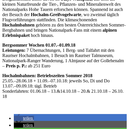
kleinen Naturfreunde die Tier-, Pflanzen- und Mineralienwelt des
Nationalparks Hohe Tauern erforschen können. Spannend ist auch
der Besuch der
Hochalm-Greifvogelwarte
, wo zweimal täglich
Flugvorführungen stattfinden. Die klimaschonenden
Hochalmbahnen
gehören zu den besten Österreichischen Sommer-
Bergbahnen und bringen Nationalpark-Fans mit einem
alpinen
Erlebnispaket
hoch hinaus.
Bergsommer Wochen 01.07.–01.09.18
Leistungen:
7 Übernachtungen, 1 Berg- und Talfahrt mit den
Rauriser Hochalmbahnen, 1 Besuch im Rauriser Talmuseum,
Nationalpark-Ranger Wanderung, 1 Almjause auf der Gollehenalm
–
Preis p. P.:
ab 251 Euro
Hochalmbahnen: Betriebszeiten Sommer 2018
25.05.–28.06.18 + 11.09.–07.10.18: jeweils So, Di und Do
13.07.–09.09.18: tägl. Betrieb
Sonderfahrten: 01.06.18 – 13.&14.10.18 – 20.& 21.10.18 – 26.10.
18
teilen
teilen