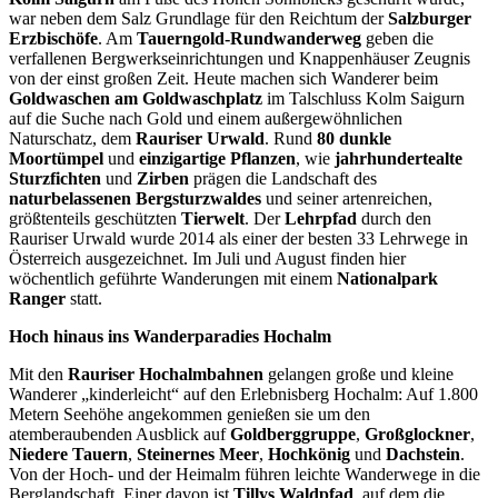
war neben dem Salz Grundlage für den Reichtum der
Salzburger
Erzbischöfe
. Am
Tauerngold-Rundwanderweg
geben die
verfallenen Bergwerkseinrichtungen und Knappenhäuser Zeugnis
von der einst großen Zeit. Heute machen sich Wanderer beim
Goldwaschen am Goldwaschplatz
im Talschluss Kolm Saigurn
auf die Suche nach Gold und einem außergewöhnlichen
Naturschatz, dem
Rauriser Urwald
. Rund
80 dunkle
Moortümpel
und
einzigartige Pflanzen
, wie
jahrhundertealte
Sturzfichten
und
Zirben
prägen die Landschaft des
naturbelassenen Bergsturzwaldes
und seiner artenreichen,
größtenteils geschützten
Tierwelt
. Der
Lehrpfad
durch den
Rauriser Urwald wurde 2014 als einer der besten 33 Lehrwege in
Österreich ausgezeichnet. Im Juli und August finden hier
wöchentlich geführte Wanderungen mit einem
Nationalpark
Ranger
statt.
Hoch hinaus ins Wanderparadies Hochalm
Mit den
Rauriser Hochalmbahnen
gelangen große und kleine
Wanderer „kinderleicht“ auf den Erlebnisberg Hochalm: Auf 1.800
Metern Seehöhe angekommen genießen sie um den
atemberaubenden Ausblick auf
Goldberggruppe
,
Großglockner
,
Niedere Tauern
,
Steinernes Meer
,
Hochkönig
und
Dachstein
.
Von der Hoch- und der Heimalm führen leichte Wanderwege in die
Berglandschaft. Einer davon ist
Tillys Waldpfad
, auf dem die