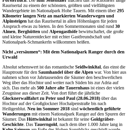
Forsterbach
: Die
fünf Seitentäler
machen das 30 Kilometer lange
Raurisertal zu einem der schönsten, größten und vielfältigsten
Wandergebiete im Nationalpark Hohe Tauern. Mit einem über
295
Kilometer langen Netz an markierten Wanderwegen und
Alpinsteigen
hat das Raurisertal in allen Höhenlagen für jeden
Anspruch etwas zu bieten. In den Sommermonaten sind rund
30
Almen
,
Berghütten
und
Alpengasthöfe
bewirtschaftet, die große
und kleine Naturentdecker mit echter Gastfreundschaft und
Nationalpark-Schmankerln willkommen heißen.
Nicht „versäumen“: Mit dem Nationalpark Ranger durch den
Urwald
Absolut sehenswert ist das romantische
Seidlwinkltal
, das einst die
Hauptroute für den
Saumhandel über die Alpen
war. Von hier aus
nahmen schon vor Jahrtausenden die Säumer den beschwerlichen
Weg über das Hochtor und weiter nach Süden bis zur Adria auf
sich. Das mehr als
500 Jahre alte Tauernhaus
ist eines der vielen
Zeugnisse aus dieser Zeit. Von dort führt die jährliche
Glocknerwallfahrt zu Peter und Paul (28.06.2018)
über das
Hochtor auf der Großglockner Hochalpenstraße bis nach
Heiligenblut.
Neu im Sommer 2018
sind
wöchentlich geführte
Wanderungen
mit einem Nationalpark Ranger auf den Spuren der
Säumer. Das
Hüttwinkltal
ist bekannt für seine
Goldgräber-
Geschichte
. Das
Tauerngold
, nach dem über 1.000 Jahre lang in
Kolm Saigurn
am Fuße des Hohen Sonnblicks geschürft wurde,