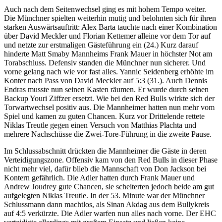
Auch nach dem Seitenwechsel ging es mit hohem Tempo weiter.
Die Münchner spielten weiterhin mutig und belohnten sich für ihren
starken Auswärtsauftritt: Alex Barta tauchte nach einer Kombination
über David Meckler und Florian Kettemer alleine vor dem Tor auf
und netzte zur erstmaligen Gästeführung ein (24.) Kurz darauf
hinderte Matt Smaby Mannheims Frank Mauer in höchster Not am
Torabschluss. Defensiv standen die Münchner nun sicherer. Und
vorne gelang nach wie vor fast alles. Yannic Seidenberg erhöhte im
Konter nach Pass von David Meckler auf 5:3 (31.). Auch Dennis
Endras musste nun seinen Kasten räumen. Er wurde durch seinen
Backup Youri Ziffzer ersetzt. Wie bei den Red Bulls wirkte sich der
Torwartwechsel positiv aus. Die Mannheimer hatten nun mehr vom
Spiel und kamen zu guten Chancen. Kurz vor Drittelende rettete
Niklas Treutle gegen einen Versuch von Matthias Plachta und
mehrere Nachschüsse die Zwei-Tore-Führung in die zweite Pause.
Im Schlussabschnitt drückten die Mannheimer die Gäste in deren
Verteidigungszone. Offensiv kam von den Red Bulls in dieser Phase
nicht mehr viel, dafür blieb die Mannschaft von Don Jackson bei
Kontern gefährlich. Die Adler hatten durch Frank Mauer und
Andrew Joudrey gute Chancen, sie scheiterten jedoch beide am gut
aufgelegten Niklas Treutle. In der 53. Minute war der Münchner
Schlussmann dann machtlos, als Sinan Akdag aus dem Bullykreis
auf 4:5 verkürzte. Die Adler warfen nun alles nach vorne. Der EHC