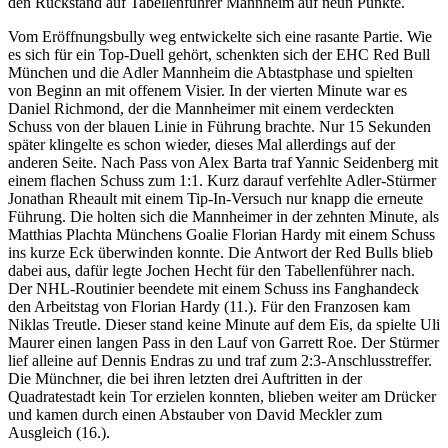
den Rückstand auf Tabellenführer Mannheim auf neun Punkte.
Vom Eröffnungsbully weg entwickelte sich eine rasante Partie. Wie
es sich für ein Top-Duell gehört, schenkten sich der EHC Red Bull
München und die Adler Mannheim die Abtastphase und spielten
von Beginn an mit offenem Visier. In der vierten Minute war es
Daniel Richmond, der die Mannheimer mit einem verdeckten
Schuss von der blauen Linie in Führung brachte. Nur 15 Sekunden
später klingelte es schon wieder, dieses Mal allerdings auf der
anderen Seite. Nach Pass von Alex Barta traf Yannic Seidenberg mit
einem flachen Schuss zum 1:1. Kurz darauf verfehlte Adler-Stürmer
Jonathan Rheault mit einem Tip-In-Versuch nur knapp die erneute
Führung. Die holten sich die Mannheimer in der zehnten Minute, als
Matthias Plachta Münchens Goalie Florian Hardy mit einem Schuss
ins kurze Eck überwinden konnte. Die Antwort der Red Bulls blieb
dabei aus, dafür legte Jochen Hecht für den Tabellenführer nach.
Der NHL-Routinier beendete mit einem Schuss ins Fanghandeck
den Arbeitstag von Florian Hardy (11.). Für den Franzosen kam
Niklas Treutle. Dieser stand keine Minute auf dem Eis, da spielte Uli
Maurer einen langen Pass in den Lauf von Garrett Roe. Der Stürmer
lief alleine auf Dennis Endras zu und traf zum 2:3-Anschlusstreffer.
Die Münchner, die bei ihren letzten drei Auftritten in der
Quadratestadt kein Tor erzielen konnten, blieben weiter am Drücker
und kamen durch einen Abstauber von David Meckler zum
Ausgleich (16.).