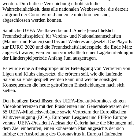
werden. Durch diese Verschiebung erhöht sich die
Wahrscheinlichkeit, dass alle nationalen Wettbewerbe, die derzeit
aufgrund der Coronavirus-Pandemie unterbrochen sind,
abgeschlossen werden können.
Sämtliche UEFA-Wettbewerbe und -Spiele (einschließlich
Freundschaftsspielen) für Vereins- und Nationalmannschaften
(Männer und Frauen) sind bis auf Weiteres ausgesetzt. Die Playoffs
zur EURO 2020 und die Freundschaftsländerspiele, die Ende März
angesetzt waren, werden nun vorbehaltlich einer Lagebeurteilung in
der Länderspielperiode Anfang Juni ausgetragen.
Es wurde eine Arbeitsgruppe unter Beteiligung von Vertretern von
Ligen und Klubs eingesetzt, die erörtern soll, wie die laufende
Saison zu Ende gespielt werden kann und welche sonstigen
Konsequenzen die heute getroffenen Entscheidungen nach sich
ziehen.
Den heutigen Beschlüssen des UEFA-Exekutivkomitees gingen
Videokonferenzen mit den Präsidenten und Generalsekretären der
55 UEFA-Mitgliedsverbände sowie Vertretern der Europäischen
Klubvereinigung (ECA), European Leagues und FIFPro Europe
voraus; UEFA-Präsident Aleksander Čeferin hatte die Sitzungen mit
dem Ziel einberufen, einen kohärenten Plan angesichts der sich
infolge der Ausbreitung des Coronavirus in Europa häufenden