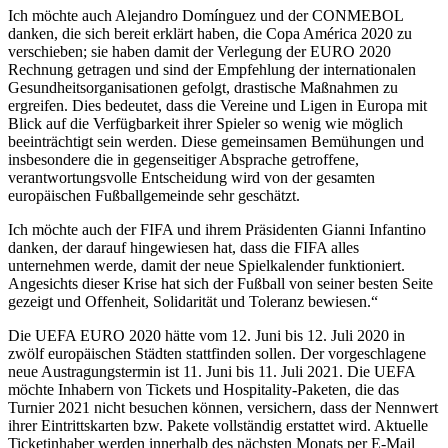
Ich möchte auch Alejandro Domínguez und der CONMEBOL
danken, die sich bereit erklärt haben, die Copa América 2020 zu
verschieben; sie haben damit der Verlegung der EURO 2020
Rechnung getragen und sind der Empfehlung der internationalen
Gesundheitsorganisationen gefolgt, drastische Maßnahmen zu
ergreifen. Dies bedeutet, dass die Vereine und Ligen in Europa mit
Blick auf die Verfügbarkeit ihrer Spieler so wenig wie möglich
beeinträchtigt sein werden. Diese gemeinsamen Bemühungen und
insbesondere die in gegenseitiger Absprache getroffene,
verantwortungsvolle Entscheidung wird von der gesamten
europäischen Fußballgemeinde sehr geschätzt.
Ich möchte auch der FIFA und ihrem Präsidenten Gianni Infantino
danken, der darauf hingewiesen hat, dass die FIFA alles
unternehmen werde, damit der neue Spielkalender funktioniert.
Angesichts dieser Krise hat sich der Fußball von seiner besten Seite
gezeigt und Offenheit, Solidarität und Toleranz bewiesen.“
Die UEFA EURO 2020 hätte vom 12. Juni bis 12. Juli 2020 in
zwölf europäischen Städten stattfinden sollen. Der vorgeschlagene
neue Austragungstermin ist 11. Juni bis 11. Juli 2021. Die UEFA
möchte Inhabern von Tickets und Hospitality-Paketen, die das
Turnier 2021 nicht besuchen können, versichern, dass der Nennwert
ihrer Eintrittskarten bzw. Pakete vollständig erstattet wird. Aktuelle
Ticketinhaber werden innerhalb des nächsten Monats per E-Mail