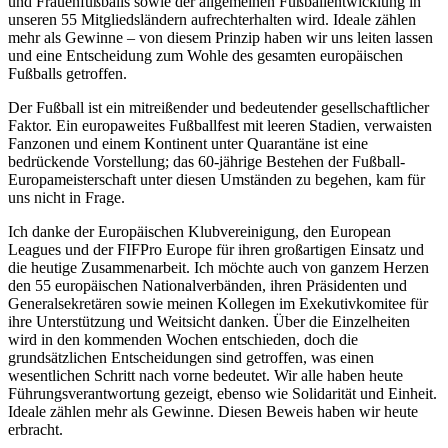
und Frauenfußballs sowie der allgemeinen Fußballentwicklung in
unseren 55 Mitgliedsländern aufrechterhalten wird. Ideale zählen
mehr als Gewinne – von diesem Prinzip haben wir uns leiten lassen
und eine Entscheidung zum Wohle des gesamten europäischen
Fußballs getroffen.
Der Fußball ist ein mitreißender und bedeutender gesellschaftlicher
Faktor. Ein europaweites Fußballfest mit leeren Stadien, verwaisten
Fanzonen und einem Kontinent unter Quarantäne ist eine
bedrückende Vorstellung; das 60-jährige Bestehen der Fußball-
Europameisterschaft unter diesen Umständen zu begehen, kam für
uns nicht in Frage.
Ich danke der Europäischen Klubvereinigung, den European
Leagues und der FIFPro Europe für ihren großartigen Einsatz und
die heutige Zusammenarbeit. Ich möchte auch von ganzem Herzen
den 55 europäischen Nationalverbänden, ihren Präsidenten und
Generalsekretären sowie meinen Kollegen im Exekutivkomitee für
ihre Unterstützung und Weitsicht danken. Über die Einzelheiten
wird in den kommenden Wochen entschieden, doch die
grundsätzlichen Entscheidungen sind getroffen, was einen
wesentlichen Schritt nach vorne bedeutet. Wir alle haben heute
Führungsverantwortung gezeigt, ebenso wie Solidarität und Einheit.
Ideale zählen mehr als Gewinne. Diesen Beweis haben wir heute
erbracht.