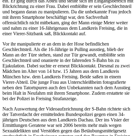
ein. Er ging durch das Abteil und stellte sich im Eingangsbereich mit
Blickrichtung zu einer Frau. Dabei entblößte er sein Geschlechtsteil
und begann daran zu manipulieren. Da die unbekannte Frau jedoch
mit ihrem Smartphone beschäftigt war, den Sachverhalt
offensichtlich nicht mitbekam, ging der Mann einige Meter weiter
und nahm zu einer 16-Jährigenaus dem Landkreis Freising, die in
einer Vierer-Sitzbank saß, Blickkontakt auf.
Vor ihr manipulierte er an dem in der Hose befindlichen
Geschlechtsteil. Als die 16-Jährige in Pulling ausstieg, blieb der
Mann an der Türe stehen, stand zur Tür gewandt, entblößte sein
Geschlechtsteil und onanierte in der fahrenden S-Bahn bis zu
Ejakulation. Dabei suchte er erneut Blickkontakt. Diesmal zu zwei
Mädchen im Alter von 14 bzw. 15 Jahren aus dem Landkreis
München bzw. dem Landkreis Freising. Beide saßen in einem
Vierer-Abteil. Die junge Frau aus Unterschleißheim fotografierte
neben den Tatortspuren auch den Unbekannten nach dem Ausstieg
beim Halt in Neufahrn mit ihrem Smartphone. Zudem erstattete sie
bei der Polizei in Freising Strafanzeige.
Nach Auswertung der Videoaufzeichnung der S-Bahn richtete sich
der Tatverdacht der ermittelnden Bundespolizei gegen einen 34-
jährigen Deutschen aus dem Landkreis Dachau. Der ins Visier der
Ermittlungen Geratene war seit 2006 bereits mehr mals wegen
Sexualdelikten und Verstößen gegen das Betäubungsmittelgesetz