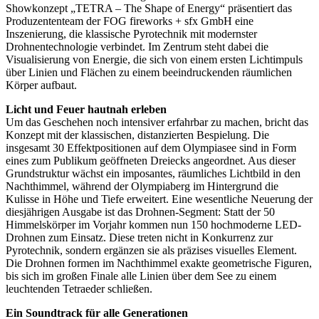
Showkonzept „TETRA – The Shape of Energy“ präsentiert das
Produzententeam der FOG fireworks + sfx GmbH eine
Inszenierung, die klassische Pyrotechnik mit modernster
Drohnentechnologie verbindet. Im Zentrum steht dabei die
Visualisierung von Energie, die sich von einem ersten Lichtimpuls
über Linien und Flächen zu einem beeindruckenden räumlichen
Körper aufbaut.
Licht und Feuer hautnah erleben
Um das Geschehen noch intensiver erfahrbar zu machen, bricht das
Konzept mit der klassischen, distanzierten Bespielung. Die
insgesamt 30 Effektpositionen auf dem Olympiasee sind in Form
eines zum Publikum geöffneten Dreiecks angeordnet. Aus dieser
Grundstruktur wächst ein imposantes, räumliches Lichtbild in den
Nachthimmel, während der Olympiaberg im Hintergrund die
Kulisse in Höhe und Tiefe erweitert. Eine wesentliche Neuerung der
diesjährigen Ausgabe ist das Drohnen-Segment: Statt der 50
Himmelskörper im Vorjahr kommen nun 150 hochmoderne LED-
Drohnen zum Einsatz. Diese treten nicht in Konkurrenz zur
Pyrotechnik, sondern ergänzen sie als präzises visuelles Element.
Die Drohnen formen im Nachthimmel exakte geometrische Figuren,
bis sich im großen Finale alle Linien über dem See zu einem
leuchtenden Tetraeder schließen.
Ein Soundtrack für alle Generationen