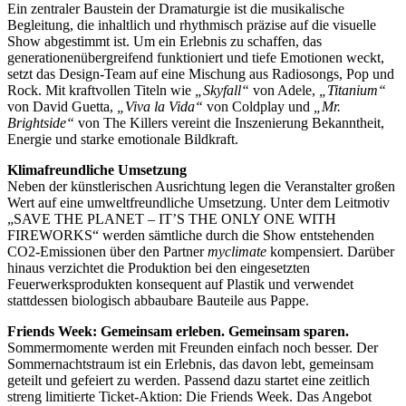
Ein zentraler Baustein der Dramaturgie ist die musikalische
Begleitung, die inhaltlich und rhythmisch präzise auf die visuelle
Show abgestimmt ist. Um ein Erlebnis zu schaffen, das
generationenübergreifend funktioniert und tiefe Emotionen weckt,
setzt das Design-Team auf eine Mischung aus Radiosongs, Pop und
Rock. Mit kraftvollen Titeln wie
„Skyfall“
von Adele,
„Titanium“
von David Guetta,
„Viva la Vida“
von Coldplay und
„Mr.
Brightside“
von The Killers vereint die Inszenierung Bekanntheit,
Energie und starke emotionale Bildkraft.
Klimafreundliche Umsetzung
Neben der künstlerischen Ausrichtung legen die Veranstalter großen
Wert auf eine umweltfreundliche Umsetzung. Unter dem Leitmotiv
„SAVE THE PLANET – IT’S THE ONLY ONE WITH
FIREWORKS“ werden sämtliche durch die Show entstehenden
CO2-Emissionen über den Partner
myclimate
kompensiert. Darüber
hinaus verzichtet die Produktion bei den eingesetzten
Feuerwerksprodukten konsequent auf Plastik und verwendet
stattdessen biologisch abbaubare Bauteile aus Pappe.
Friends Week: Gemeinsam erleben. Gemeinsam sparen.
Sommermomente werden mit Freunden einfach noch besser. Der
Sommernachtstraum ist ein Erlebnis, das davon lebt, gemeinsam
geteilt und gefeiert zu werden. Passend dazu startet eine zeitlich
streng limitierte Ticket-Aktion: Die Friends Week. Das Angebot