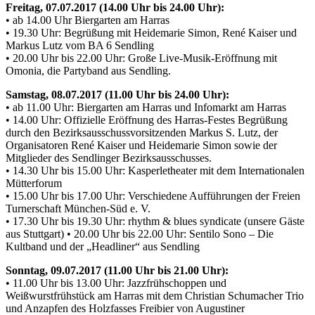
Freitag, 07.07.2017 (14.00 Uhr bis 24.00 Uhr):
• ab 14.00 Uhr Biergarten am Harras
• 19.30 Uhr: Begrüßung mit Heidemarie Simon, René Kaiser und
Markus Lutz vom BA 6 Sendling
• 20.00 Uhr bis 22.00 Uhr: Große Live-Musik-Eröffnung mit
Omonia, die Partyband aus Sendling.
Samstag, 08.07.2017 (11.00 Uhr bis 24.00 Uhr):
• ab 11.00 Uhr: Biergarten am Harras und Infomarkt am Harras
• 14.00 Uhr: Offizielle Eröffnung des Harras-Festes Begrüßung
durch den Bezirksausschussvorsitzenden Markus S. Lutz, der
Organisatoren René Kaiser und Heidemarie Simon sowie der
Mitglieder des Sendlinger Bezirksausschusses.
• 14.30 Uhr bis 15.00 Uhr: Kasperletheater mit dem Internationalen
Mütterforum
• 15.00 Uhr bis 17.00 Uhr: Verschiedene Aufführungen der Freien
Turnerschaft München-Süd e. V.
• 17.30 Uhr bis 19.30 Uhr: rhythm & blues syndicate (unsere Gäste
aus Stuttgart) • 20.00 Uhr bis 22.00 Uhr: Sentilo Sono – Die
Kultband und der „Headliner“ aus Sendling
Sonntag, 09.07.2017 (11.00 Uhr bis 21.00 Uhr):
• 11.00 Uhr bis 13.00 Uhr: Jazzfrühschoppen und
Weißwurstfrühstück am Harras mit dem Christian Schumacher Trio
und Anzapfen des Holzfasses Freibier von Augustiner