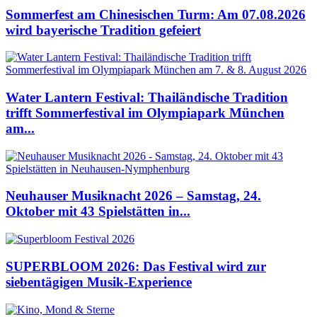
Sommerfest am Chinesischen Turm: Am 07.08.2026
wird bayerische Tradition gefeiert
Water Lantern Festival: Thailändische Tradition
trifft Sommerfestival im Olympiapark München
am...
Neuhauser Musiknacht 2026 – Samstag, 24.
Oktober mit 43 Spielstätten in...
SUPERBLOOM 2026: Das Festival wird zur
siebentägigen Musik-Experience