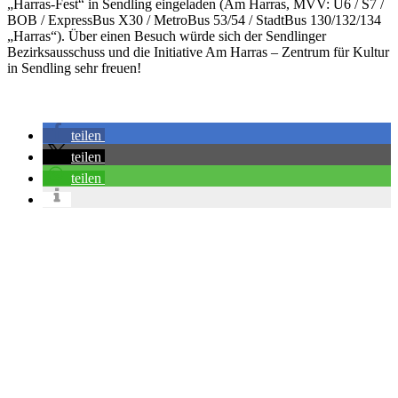
„Harras-Fest“ in Sendling eingeladen (Am Harras, MVV: U6 / S7 /
BOB / ExpressBus X30 / MetroBus 53/54 / StadtBus 130/132/134
„Harras“). Über einen Besuch würde sich der Sendlinger
Bezirksausschuss und die Initiative Am Harras – Zentrum für Kultur
in Sendling sehr freuen!
teilen
teilen
teilen