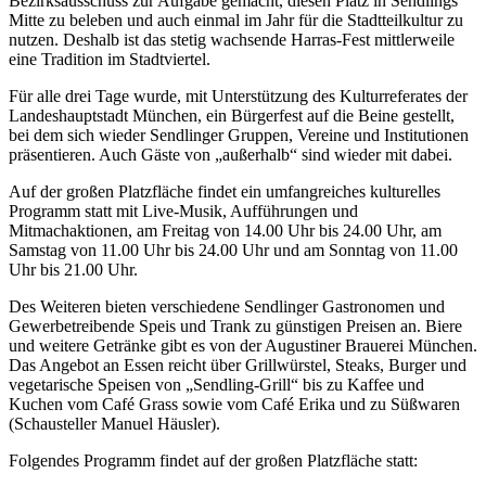
Bezirksausschuss zur Aufgabe gemacht, diesen Platz in Sendlings
Mitte zu beleben und auch einmal im Jahr für die Stadtteilkultur zu
nutzen. Deshalb ist das stetig wachsende Harras-Fest mittlerweile
eine Tradition im Stadtviertel.
Für alle drei Tage wurde, mit Unterstützung des Kulturreferates der
Landeshauptstadt München, ein Bürgerfest auf die Beine gestellt,
bei dem sich wieder Sendlinger Gruppen, Vereine und Institutionen
präsentieren. Auch Gäste von „außerhalb“ sind wieder mit dabei.
Auf der großen Platzfläche findet ein umfangreiches kulturelles
Programm statt mit Live-Musik, Aufführungen und
Mitmachaktionen, am Freitag von 14.00 Uhr bis 24.00 Uhr, am
Samstag von 11.00 Uhr bis 24.00 Uhr und am Sonntag von 11.00
Uhr bis 21.00 Uhr.
Des Weiteren bieten verschiedene Sendlinger Gastronomen und
Gewerbetreibende Speis und Trank zu günstigen Preisen an. Biere
und weitere Getränke gibt es von der Augustiner Brauerei München.
Das Angebot an Essen reicht über Grillwürstel, Steaks, Burger und
vegetarische Speisen von „Sendling-Grill“ bis zu Kaffee und
Kuchen vom Café Grass sowie vom Café Erika und zu Süßwaren
(Schausteller Manuel Häusler).
Folgendes Programm findet auf der großen Platzfläche statt: