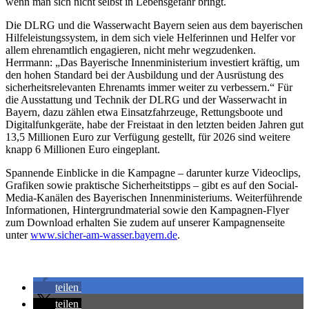
wenn man sich nicht selbst in Lebensgefahr bringt.
Die DLRG und die Wasserwacht Bayern seien aus dem bayerischen
Hilfeleistungssystem, in dem sich viele Helferinnen und Helfer vor
allem ehrenamtlich engagieren, nicht mehr wegzudenken.
Herrmann: „Das Bayerische Innenministerium investiert kräftig, um
den hohen Standard bei der Ausbildung und der Ausrüstung des
sicherheitsrelevanten Ehrenamts immer weiter zu verbessern.“ Für
die Ausstattung und Technik der DLRG und der Wasserwacht in
Bayern, dazu zählen etwa Einsatzfahrzeuge, Rettungsboote und
Digitalfunkgeräte, habe der Freistaat in den letzten beiden Jahren gut
13,5 Millionen Euro zur Verfügung gestellt, für 2026 sind weitere
knapp 6 Millionen Euro eingeplant.
Spannende Einblicke in die Kampagne – darunter kurze Videoclips,
Grafiken sowie praktische Sicherheitstipps – gibt es auf den Social-
Media-Kanälen des Bayerischen Innenministeriums. Weiterführende
Informationen, Hintergrundmaterial sowie den Kampagnen-Flyer
zum Download erhalten Sie zudem auf unserer Kampagnenseite
unter
www.sicher-am-wasser.bayern.de
.
teilen
teilen