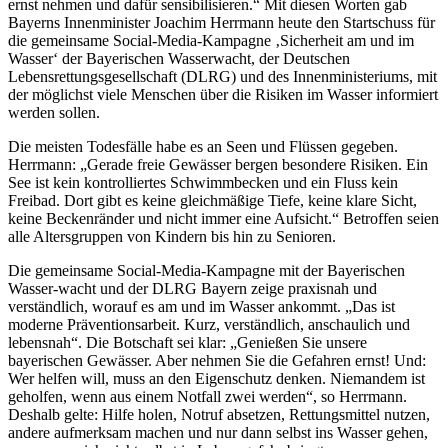
ernst nehmen und dafür sensibilisieren.“ Mit diesen Worten gab
Bayerns Innenminister Joachim Herrmann heute den Startschuss für
die gemeinsame Social-Media-Kampagne ‚Sicherheit am und im
Wasser‘ der Bayerischen Wasserwacht, der Deutschen
Lebensrettungsgesellschaft (DLRG) und des Innenministeriums, mit
der möglichst viele Menschen über die Risiken im Wasser informiert
werden sollen.
Die meisten Todesfälle habe es an Seen und Flüssen gegeben.
Herrmann: „Gerade freie Gewässer bergen besondere Risiken. Ein
See ist kein kontrolliertes Schwimmbecken und ein Fluss kein
Freibad. Dort gibt es keine gleichmäßige Tiefe, keine klare Sicht,
keine Beckenränder und nicht immer eine Aufsicht.“ Betroffen seien
alle Altersgruppen von Kindern bis hin zu Senioren.
Die gemeinsame Social-Media-Kampagne mit der Bayerischen
Wasser-wacht und der DLRG Bayern zeige praxisnah und
verständlich, worauf es am und im Wasser ankommt. „Das ist
moderne Präventionsarbeit. Kurz, verständlich, anschaulich und
lebensnah“. Die Botschaft sei klar: „Genießen Sie unsere
bayerischen Gewässer. Aber nehmen Sie die Gefahren ernst! Und:
Wer helfen will, muss an den Eigenschutz denken. Niemandem ist
geholfen, wenn aus einem Notfall zwei werden“, so Herrmann.
Deshalb gelte: Hilfe holen, Notruf absetzen, Rettungsmittel nutzen,
andere aufmerksam machen und nur dann selbst ins Wasser gehen,