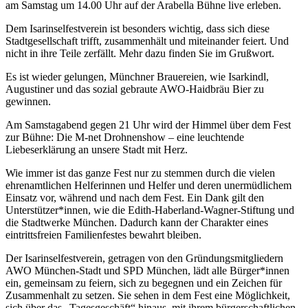
am Samstag um 14.00 Uhr auf der Arabella Bühne live erleben.
Dem Isarinselfestverein ist besonders wichtig, dass sich diese
Stadtgesellschaft trifft, zusammenhält und miteinander feiert. Und
nicht in ihre Teile zerfällt. Mehr dazu finden Sie im Grußwort.
Es ist wieder gelungen, Münchner Brauereien, wie Isarkindl,
Augustiner und das sozial gebraute AWO-Haidbräu Bier zu
gewinnen.
Am Samstagabend gegen 21 Uhr wird der Himmel über dem Fest
zur Bühne: Die M-net Drohnenshow – eine leuchtende
Liebeserklärung an unsere Stadt mit Herz.
Wie immer ist das ganze Fest nur zu stemmen durch die vielen
ehrenamtlichen Helferinnen und Helfer und deren unermüdlichem
Einsatz vor, während und nach dem Fest. Ein Dank gilt den
Unterstützer*innen, wie die Edith-Haberland-Wagner-Stiftung und
die Stadtwerke München. Dadurch kann der Charakter eines
eintrittsfreien Familienfestes bewahrt bleiben.
Der Isarinselfestverein, getragen von den Gründungsmitgliedern
AWO München-Stadt und SPD München, lädt alle Bürger*innen
ein, gemeinsam zu feiern, sich zu begegnen und ein Zeichen für
Zusammenhalt zu setzen. Sie sehen in dem Fest eine Möglichkeit,
sich über das „Tagesgeschäft“ hinaus, mit ihrem bürgerschaftlichen