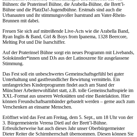
Bühnen: die Praterinsel Bühne, die Arabella-Bühne, die Brett’l-
Bühne und die PlatzDa!-Jugendbühne. Erstmals sind auch die
Urbanauten und ihr stimmungsvoller Isarstrand am Vater-Rhein-
Brunnen mit dabei.
Freuen Sie sich auf mitreißende Live-Acts wie die Arabella Band,
Ryan Inglis & Band, Girl & Boys from Ipanema, 1328 Beercore,
Melting Pot und Die Isarschiffer.
Auf der Praterinsel Bühne sorgt ein neues Programm mit Livebands,
Solokünstler*innen und DJs aus der Latinoszene für ausgelassene
Stimmung.
Das Fest soll ein unbeschwertes Gemeinschaftsgefühl bei guter
Unterhaltung und gastfreundlicher Bewirtung vermitteln. Ein
umfangreiches Kinderprogramm findet auch am Stand der
Münchner Arbeiterwohlfahrt statt, z.B. tolle Gemeinschaftsspiele im
XXL-Format aus unseren Werkstätten und eine Bastelaktion. Hier
können Freundschaftsarmbänder gebastelt werden – gerne auch zum
Verschenken an einsame Menschen.
Eröffnet wird das Fest am Freitag, dem 5. Sept., um 18 Uhr von der
3. Bürgermeisterin Verena Dietl auf der Brett’l-Bühne.
Erfreulicherweise hat auch dieses Jahr unser Oberbürgermeister
Dieter Reiter die Schirmherrschaft übernommen. Diesen können Sie