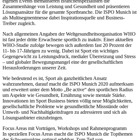
eigenen Events thematisieren Branchenspezialisten die
Zusammenhänge von Leistung und Gesundheit und präsentieren
Lösungsansätze für die gesamte Sportbranche. Die ISPO Munich ist
als Multisegmentmesse dabei Inspirationsquelle und Business-
Treiber zugleich.
Nach allgemeinen Angaben der Weltgesundheitsorganisation WHO
ist fast jeder dritte Erwachsene sportlich zu inaktiv. Einer aktuellen
WHO-Studie zufolge bewegen sich außerdem fast 20 Prozent der
11- bis 17-Jährigen zu wenig. Dabei ist Sport ein wichtiges
Gegengewicht zu Leistungsdruck, medialer Überreizung und Stress
– und globaler Bewegungsmangel eine der gesellschaftlichen
Herausforderungen unserer Zeit.
Wie bedeutend es ist, Sport als ganzheitlichen Ansatz
wahrzunehmen, darauf macht die ISPO Munich 2020 aufmerksam
und erweitert unter dem Motto „Be active“ den sportlichen Radius
um Aspekte wie Gesundheit, Ernährung sowie mentale Stärke.
Innovationen im Sport Business bieten völlig neue Möglichkeiten,
gesellschaftliche Probleme wie gesundheitliche Missstände oder
Umwelt- und Nachhaltigkeitsfragen zu adressieren und sich als
Lösungsanbieter einzubringen.
Focus Areas mit Vorträgen, Workshops und Rahmenprogramm
In speziellen Focus Areas macht die ISPO Munich die Topthemen
des Schwerpunktes optimal erlebbar. Zum Teil von