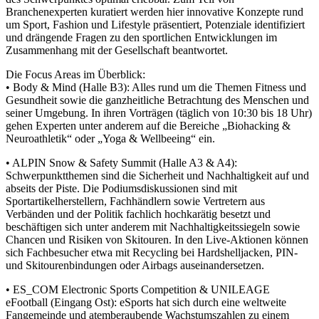
Branchenexperten kuratiert werden hier innovative Konzepte rund
um Sport, Fashion und Lifestyle präsentiert, Potenziale identifiziert
und drängende Fragen zu den sportlichen Entwicklungen im
Zusammenhang mit der Gesellschaft beantwortet.
Die Focus Areas im Überblick:
• Body & Mind (Halle B3): Alles rund um die Themen Fitness und
Gesundheit sowie die ganzheitliche Betrachtung des Menschen und
seiner Umgebung. In ihren Vorträgen (täglich von 10:30 bis 18 Uhr)
gehen Experten unter anderem auf die Bereiche „Biohacking &
Neuroathletik“ oder „Yoga & Wellbeeing“ ein.
• ALPIN Snow & Safety Summit (Halle A3 & A4):
Schwerpunktthemen sind die Sicherheit und Nachhaltigkeit auf und
abseits der Piste. Die Podiumsdiskussionen sind mit
Sportartikelherstellern, Fachhändlern sowie Vertretern aus
Verbänden und der Politik fachlich hochkarätig besetzt und
beschäftigen sich unter anderem mit Nachhaltigkeitssiegeln sowie
Chancen und Risiken von Skitouren. In den Live-Aktionen können
sich Fachbesucher etwa mit Recycling bei Hardshelljacken, PIN-
und Skitourenbindungen oder Airbags auseinandersetzen.
• ES_COM Electronic Sports Competition & UNILEAGE
eFootball (Eingang Ost): eSports hat sich durch eine weltweite
Fangemeinde und atemberaubende Wachstumszahlen zu einem