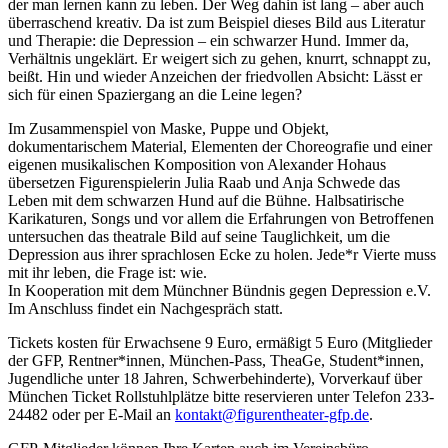
der man lernen kann zu leben. Der Weg dahin ist lang – aber auch
überraschend kreativ. Da ist zum Beispiel dieses Bild aus Literatur
und Therapie: die Depression – ein schwarzer Hund. Immer da,
Verhältnis ungeklärt. Er weigert sich zu gehen, knurrt, schnappt zu,
beißt. Hin und wieder Anzeichen der friedvollen Absicht: Lässt er
sich für einen Spaziergang an die Leine legen?
Im Zusammenspiel von Maske, Puppe und Objekt,
dokumentarischem Material, Elementen der Choreografie und einer
eigenen musikalischen Komposition von Alexander Hohaus
übersetzen Figurenspielerin Julia Raab und Anja Schwede das
Leben mit dem schwarzen Hund auf die Bühne. Halbsatirische
Karikaturen, Songs und vor allem die Erfahrungen von Betroffenen
untersuchen das theatrale Bild auf seine Tauglichkeit, um die
Depression aus ihrer sprachlosen Ecke zu holen. Jede*r Vierte muss
mit ihr leben, die Frage ist: wie.
In Kooperation mit dem Münchner Bündnis gegen Depression e.V.
Im Anschluss findet ein Nachgespräch statt.
Tickets kosten für Erwachsene 9 Euro, ermäßigt 5 Euro (Mitglieder
der GFP, Rentner*innen, München-Pass, TheaGe, Student*innen,
Jugendliche unter 18 Jahren, Schwerbehinderte), Vorverkauf über
München Ticket Rollstuhlplätze bitte reservieren unter Telefon 233-
24482 oder per E-Mail an
kontakt@figurentheater-gfp.de
.