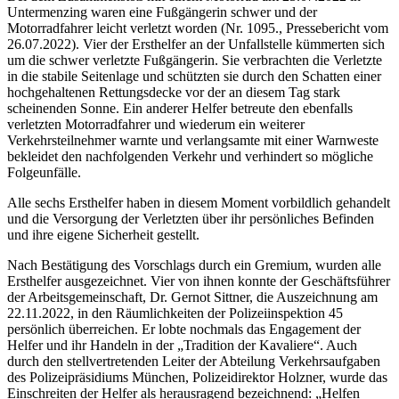
Untermenzing waren eine Fußgängerin schwer und der
Motorradfahrer leicht verletzt worden (Nr. 1095., Pressebericht vom
26.07.2022). Vier der Ersthelfer an der Unfallstelle kümmerten sich
um die schwer verletzte Fußgängerin. Sie verbrachten die Verletzte
in die stabile Seitenlage und schützten sie durch den Schatten einer
hochgehaltenen Rettungsdecke vor der an diesem Tag stark
scheinenden Sonne. Ein anderer Helfer betreute den ebenfalls
verletzten Motorradfahrer und wiederum ein weiterer
Verkehrsteilnehmer warnte und verlangsamte mit einer Warnweste
bekleidet den nachfolgenden Verkehr und verhindert so mögliche
Folgeunfälle.
Alle sechs Ersthelfer haben in diesem Moment vorbildlich gehandelt
und die Versorgung der Verletzten über ihr persönliches Befinden
und ihre eigene Sicherheit gestellt.
Nach Bestätigung des Vorschlags durch ein Gremium, wurden alle
Ersthelfer ausgezeichnet. Vier von ihnen konnte der Geschäftsführer
der Arbeitsgemeinschaft, Dr. Gernot Sittner, die Auszeichnung am
22.11.2022, in den Räumlichkeiten der Polizeiinspektion 45
persönlich überreichen. Er lobte nochmals das Engagement der
Helfer und ihr Handeln in der „Tradition der Kavaliere“. Auch
durch den stellvertretenden Leiter der Abteilung Verkehrsaufgaben
des Polizeipräsidiums München, Polizeidirektor Holzner, wurde das
Einschreiten der Helfer als herausragend bezeichnend: „Helfen