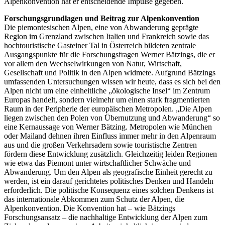
Alpenkonvention hat er entscheidende Impulse gegeben.
Forschungsgrundlagen und Beitrag zur Alpenkonvention
Die piemontesischen Alpen, eine von Abwanderung geprägte
Region im Grenzland zwischen Italien und Frankreich sowie das
hochtouristische Gasteiner Tal in Österreich bildeten zentrale
Ausgangspunkte für die Forschungsfragen Werner Bätzings, die er
vor allem den Wechselwirkungen von Natur, Wirtschaft,
Gesellschaft und Politik in den Alpen widmete. Aufgrund Bätzings
umfassenden Untersuchungen wissen wir heute, dass es sich bei den
Alpen nicht um eine einheitliche „ökologische Insel“ im Zentrum
Europas handelt, sondern vielmehr um einen stark fragmentierten
Raum in der Peripherie der europäischen Metropolen. „Die Alpen
liegen zwischen den Polen von Übernutzung und Abwanderung“ so
eine Kernaussage von Werner Bätzing. Metropolen wie München
oder Mailand dehnen ihren Einfluss immer mehr in den Alpenraum
aus und die großen Verkehrsadern sowie touristische Zentren
fördern diese Entwicklung zusätzlich. Gleichzeitig leiden Regionen
wie etwa das Piemont unter wirtschaftlicher Schwäche und
Abwanderung. Um den Alpen als geografische Einheit gerecht zu
werden, ist ein darauf gerichtetes politisches Denken und Handeln
erforderlich. Die politische Konsequenz eines solchen Denkens ist
das internationale Abkommen zum Schutz der Alpen, die
Alpenkonvention. Die Konvention hat – wie Bätzings
Forschungsansatz – die nachhaltige Entwicklung der Alpen zum