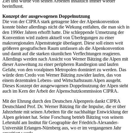
Ziel und wurde von seinen Arbeiten inhaltlich immer wieder
beeinflusst.
Konzept der ausgewogenen Doppelnutzung
Die von der CIPRA stark getragene Idee der Alpenkonvention
konnte bisher allerdings nicht die Wirkung entfalten, die man sich in
den 1990er Jahren erhofft hatte. Die schleppende Umsetzung der
Konvention wird zudem aktuell von Überlegungen zu einer
makroregionalen Alpenstrategie überlagert. Diese soll einen weit
größeren geografischen Raum umfassen als die Alpenkonvention
und damit auf die starken räumlichen Verflechtungen reagieren.
Allerdings werden nach Ansicht von Werner Bätzing die Alpen mit
dieser Ausweitung zu einer peripheren Randregion und laufen
Gefahr, von den voralpinen Metropolen dominiert zu werden. Das
würde dem Credo von Werner Bätzing zuwider laufen, das von
einem dezentralen Lebens- und Wirtschaftsraum Alpen ausgeht.
Dieses Konzept der ausgewogenen Doppelnutzung der Alpen steht
auch im Kern der Arbeit der Alpenschutzkommission CIPRA.
Mit der Ehrung durch den Deutschen Alpenpreis dankt CIPRA
Deutschland Prof. Dr. Werner Bätzing für die Impulse, die er über
Jahrzehnte mit seinen Arbeiten für die nachhaltige Entwicklung der
Alpen geleistet hat. Seine Forschung betrieb Bätzing von seinem
Lehrstuhl am Institut für Geographie der Friedrich-Alexander-
Universität Erlangen-Nürnberg aus, wo er im vergangenen Jahr