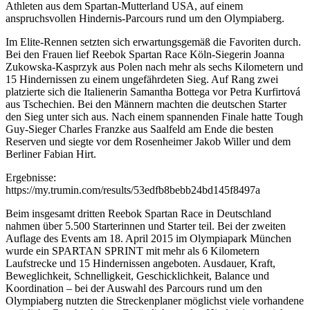
Athleten aus dem Spartan-Mutterland USA, auf einem
anspruchsvollen Hindernis-Parcours rund um den Olympiaberg.
Im Elite-Rennen setzten sich erwartungsgemäß die Favoriten durch.
Bei den Frauen lief Reebok Spartan Race Köln-Siegerin Joanna
Zukowska-Kasprzyk aus Polen nach mehr als sechs Kilometern und
15 Hindernissen zu einem ungefährdeten Sieg. Auf Rang zwei
platzierte sich die Italienerin Samantha Bottega vor Petra Kurfirtová
aus Tschechien. Bei den Männern machten die deutschen Starter
den Sieg unter sich aus. Nach einem spannenden Finale hatte Tough
Guy-Sieger Charles Franzke aus Saalfeld am Ende die besten
Reserven und siegte vor dem Rosenheimer Jakob Willer und dem
Berliner Fabian Hirt.
Ergebnisse:
https://my.trumin.com/results/53edfb8bebb24bd145f8497a
Beim insgesamt dritten Reebok Spartan Race in Deutschland
nahmen über 5.500 Starterinnen und Starter teil. Bei der zweiten
Auflage des Events am 18. April 2015 im Olympiapark München
wurde ein SPARTAN SPRINT mit mehr als 6 Kilometern
Laufstrecke und 15 Hindernissen angeboten. Ausdauer, Kraft,
Beweglichkeit, Schnelligkeit, Geschicklichkeit, Balance und
Koordination – bei der Auswahl des Parcours rund um den
Olympiaberg nutzten die Streckenplaner möglichst viele vorhandene