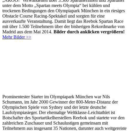
„AROO!“ verwandelten über 5.500 Spartanerinnen und Spartaner
unter dem Motto „Spartan meets Olympia“ bei kühlen und
trockenen Bedingungen den Olympiapark München in ein riesiges
Obstacle Course Racing-Spektakel und sorgten für eine
ausverkaufte Veranstaltung. Damit liegt das Reebok Spartan Race
mit über 1.500 Teilnehmern über der bisherigen Rekordmarke von
Madrid aus dem Mai 2014.
Bilder durch anklicken vergrößern!
Mehr Bilder >>
Prominentester Starter im Olympiapark München war Nils
Schumann, im Jahr 2000 Gewinner der 800-Meter-Distanz der
Olympischen Spiele von Sydney und der letzte deutsche
Laufolympiasieger. Der ehemalige Weltklasse-Leichtathlet ist
Botschafter des Sportartikelherstellers Reebok und startete vor den
zahlreichen Zuschauer und Schaulustigen gemeinsam mit
Teilnehmern aus insgesamt 35 Nationen, darunter auch weitgereiste