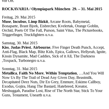
vor Ort.
ROCKAVARIA / Olympiapark München 2
9
. – 31. Mai 2015
Freitag, 29. Mai 2015
M
use
,
I
ncubus
,
L
i
m
p Bizkit
, Arcane Roots, Babymetal,
Bonaparte, Brant Bjork, Eisbrecher, Kvelertak, Orange Goblin,
Orchid, Poets Of The Fall, Purson, Saint Vitus, The Picturebooks,
Triggerfinger, Truckfighters u.v.a.
Samstag, 30. Mai 2015
Ki
ss
,
J
udas Priest
,
Ai
rbourne
, Five Finger Death Punch, Accept,
Anti-Flag, Black Map, Blitz Kids, Epica, Gallows, Hellyeah, Ignite,
Kissin Dynamite, Mad Caddies, Sick of it All, The Darkness
,Toxpack, Turbonegro u.v.a.
Sonntag, 31. Mai 2015
M
e
t
a
lli
ca
,
Faith No More
,
W
i
t
hin Temptation
, …And You Will
Now Us By The Trail of Dead Any Given Day, Beastmilk,
Decapitated Deez Nuts, Dir En Grey, Emmure, Eskimo Callboy,
Exodus, Gojira, Hang The Bastard, Hatebreed, Kreator,
Meshuggah, Paradise Lost, Rise of The North Star, Stick To Your
Guns, Testament, Unearth u.v.a.