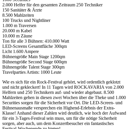
2.000 Helfer für den gesamten Zeitraum 250 Techniker
150 Sanitäter & Ärzte
8.500 Mahlzeiten
100 Trucks und Nightliner
1.000 m Traversen
20.000 m Kabel
10.000 m Zäune
Ton für alle 3 Bühnen: 410.000 Watt
LED-Screens Gesamtfläche 300qm
Licht 1.600 Ampere
Bühnengröße Main Stage 1200qm
Bühnengröße Second Stage 600qm
Bühnengröße Talent Stage 300qm
Travelparties Artists: 1000 Leute
Wie es sich für ein Rock-Festival gehört, wird ordentlich geklotzt
und nicht gekleckert! In 11 Tagen wird ROCKAVARIA von 2.000
Helfern und 250 Technikern auf- und wieder abgebaut. 8.500
Mahlzeiten gehen in diesen zwei Wochen über die Theke und 1.000
Securities sorgen für die Sicherheit vor Ort. Die LED-Screen- und
Bühnenausmaße versprechen ein Highend-Erlebnis der Extra-
Klasse! Anhand dieser Zahlen wird deutlich, wie hoch der Aufwand
für ein 3-Tages-Festival sein muss, um für die nötige Sicherheit
sorgen, aber auch, um dem Konzertbesucher ein fantastisches
Festival-Wochenende zu bieten!