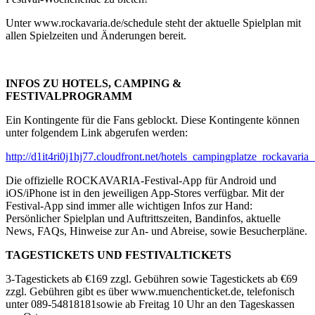
Unter www.rockavaria.de/schedule steht der aktuelle Spielplan mit
allen Spielzeiten und Änderungen bereit.
IN
FOS ZU HOTELS, CAMPING &
FESTIVALPROGRAMM
Ein Kontingente für die Fans geblockt. Diese Kontingente können
unter folgendem Link abgerufen werden:
http://d1it4ri0j1hj77.cloudfront.net/hotels_campingplatze_rockavar
Die offizielle ROCKAVARIA-Festival-App für Android und
iOS/iPhone ist in den jeweiligen App-Stores verfügbar. Mit der
Festival-App sind immer alle wichtigen Infos zur Hand:
Persönlicher Spielplan und Auftrittszeiten, Bandinfos, aktuelle
News, FAQs, Hinweise zur An- und Abreise, sowie Besucherpläne.
TAGESTICKETS UND FESTIVALTICKETS
3-Tagestickets ab €169 zzgl. Gebühren sowie Tagestickets ab €69
zzgl. Gebühren gibt es über www.muenchenticket.de, telefonisch
unter 089-54818181sowie ab Freitag 10 Uhr an den Tageskassen