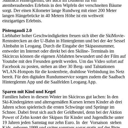
Saalbach Hinterglemm, der auch im Dunkeln für ein
atemberaubendes Erlebnis in den Wipfeln der verschneiten Bäume
sorgt. Der einen Kilometer lange Rundweg mit einer 200 Meter
langen Hängebrücke in 40 Metern Höhe ist ein weltweit
einzigartiges Erlebnis.
Pistengaudi 2.0
Liebhaber hoher Geschwindigkeiten freuen sich über die SkiMovie-
Rennstrecken an der U-Bahn in Hinterglemm und bei der 4er Sessel
Almbahn in Leogang. Durch die Eingabe der Skipassnummer,
entweder im Internet oder direkt bei den Skiline- Terminals im
Skicircus können die eigenen Abfahrten bewundert und der Film auf
Youtube mit den Freunden geteilt werden. Um das Video sofort auf
Facebook zu posten, stehen an über 30 Berg- und Talstationen
WLAN-Hotspots für die kostenfreie, drahtlose Verbindung ins Netz
bereit. Für den digitalen Rundumservice sorgen zudem die Saalbach
Hinterglemm App und die Saalfelden Leogang App.
Sparen mit Kind und Kegel
Familien haben in diesem Winter im Skicircus gut lachen: In den
Ski-Kindergärten und altersgemäßen Kursen lernen Kinder ab drei
Jahren schon spielerisch die ersten Schwünge und Sprünge im
Schnee. Dabei freut sich auch der Geldbeutel, denn bei der Aktion
Power of Zehn kostet der Skipass für Kinder und Jugendliche unter
19 Jahren jeden Samstag nur zehn Euro. In der Vorsaison stehen
Kids geboren 1999 und später sonntags sogar gratis auf der Piste