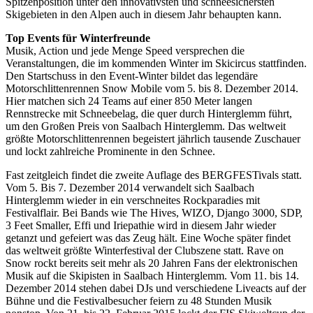
Spitzenposition unter den innovativsten und schneesichersten
Skigebieten in den Alpen auch in diesem Jahr behaupten kann.
Top Events für Winterfreunde
Musik, Action und jede Menge Speed versprechen die
Veranstaltungen, die im kommenden Winter im Skicircus stattfinden.
Den Startschuss in den Event-Winter bildet das legendäre
Motorschlittenrennen Snow Mobile vom 5. bis 8. Dezember 2014.
Hier matchen sich 24 Teams auf einer 850 Meter langen
Rennstrecke mit Schneebelag, die quer durch Hinterglemm führt,
um den Großen Preis von Saalbach Hinterglemm. Das weltweit
größte Motorschlittenrennen begeistert jährlich tausende Zuschauer
und lockt zahlreiche Prominente in den Schnee.
Fast zeitgleich findet die zweite Auflage des BERGFESTivals statt.
Vom 5. Bis 7. Dezember 2014 verwandelt sich Saalbach
Hinterglemm wieder in ein verschneites Rockparadies mit
Festivalflair. Bei Bands wie The Hives, WIZO, Django 3000, SDP,
3 Feet Smaller, Effi und Iriepathie wird in diesem Jahr wieder
getanzt und gefeiert was das Zeug hält. Eine Woche später findet
das weltweit größte Winterfestival der Clubszene statt. Rave on
Snow rockt bereits seit mehr als 20 Jahren Fans der elektronischen
Musik auf die Skipisten in Saalbach Hinterglemm. Vom 11. bis 14.
Dezember 2014 stehen dabei DJs und verschiedene Liveacts auf der
Bühne und die Festivalbesucher feiern zu 48 Stunden Musik