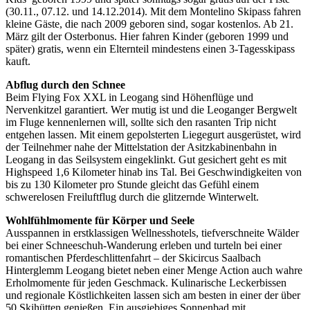
(30.11., 07.12. und 14.12.2014). Mit dem Montelino Skipass fahren
kleine Gäste, die nach 2009 geboren sind, sogar kostenlos. Ab 21.
März gilt der Osterbonus. Hier fahren Kinder (geboren 1999 und
später) gratis, wenn ein Elternteil mindestens einen 3-Tagesskipass
kauft.
Abflug durch den Schnee
Beim Flying Fox XXL in Leogang sind Höhenflüge und
Nervenkitzel garantiert. Wer mutig ist und die Leoganger Bergwelt
im Fluge kennenlernen will, sollte sich den rasanten Trip nicht
entgehen lassen. Mit einem gepolsterten Liegegurt ausgerüstet, wird
der Teilnehmer nahe der Mittelstation der Asitzkabinenbahn in
Leogang in das Seilsystem eingeklinkt. Gut gesichert geht es mit
Highspeed 1,6 Kilometer hinab ins Tal. Bei Geschwindigkeiten von
bis zu 130 Kilometer pro Stunde gleicht das Gefühl einem
schwerelosen Freiluftflug durch die glitzernde Winterwelt.
Wohlfühlmomente für Körper und Seele
Ausspannen in erstklassigen Wellnesshotels, tiefverschneite Wälder
bei einer Schneeschuh-Wanderung erleben und turteln bei einer
romantischen Pferdeschlittenfahrt – der Skicircus Saalbach
Hinterglemm Leogang bietet neben einer Menge Action auch wahre
Erholmomente für jeden Geschmack. Kulinarische Leckerbissen
und regionale Köstlichkeiten lassen sich am besten in einer der über
50 Skihütten genießen. Ein ausgiebiges Sonnenbad mit