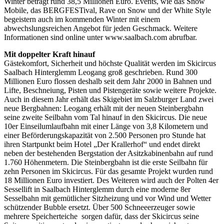
Winter beträgt rund 38,5 Millionen Euro. Events, wie das Snow
Mobile, das BERGFESTival, Rave on Snow und der White Style
begeistern auch im kommenden Winter mit einem
abwechslungsreichen Angebot für jeden Geschmack. Weitere
Informationen sind online unter www.saalbach.com abrufbar.
Mit doppelter Kraft hinauf
Gästekomfort, Sicherheit und höchste Qualität werden im Skicircus
Saalbach Hinterglemm Leogang groß geschrieben. Rund 300
Millionen Euro flossen deshalb seit dem Jahr 2000 in Bahnen und
Lifte, Beschneiung, Pisten und Pistengeräte sowie weitere Projekte.
Auch in diesem Jahr erhält das Skigebiet im Salzburger Land zwei
neue Bergbahnen: Leogang erhält mit der neuen Steinbergbahn
seine zweite Seilbahn vom Tal hinauf in den Skicircus. Die neue
10er Einseilumlaufbahn mit einer Länge von 3,8 Kilometern und
einer Beförderungskapazität von 2.500 Personen pro Stunde hat
ihren Startpunkt beim Hotel „Der Krallerhof“ und endet direkt
neben der bestehenden Bergstation der Asitzkabinenbahn auf rund
1.760 Höhenmetern. Die Steinbergbahn ist die erste Seilbahn für
zehn Personen im Skicircus. Für das gesamte Projekt wurden rund
18 Millionen Euro investiert. Des Weiteren wird auch der Polten 4er
Sessellift in Saalbach Hinterglemm durch eine moderne 8er
Sesselbahn mit gemütlicher Sitzheizung und vor Wind und Wetter
schützender Bubble ersetzt. Über 500 Schneeerzeuger sowie
mehrere Speicherteiche sorgen dafür, dass der Skicircus seine