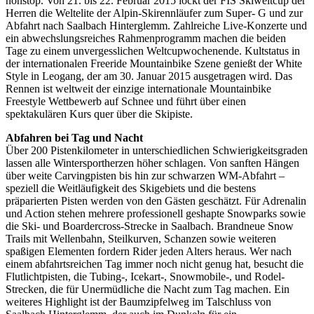
nonstop. Von 21. bis 22. Februar 2015 lockt der FIS Skiweltcup der
Herren die Weltelite der Alpin-Skirennläufer zum Super- G und zur
Abfahrt nach Saalbach Hinterglemm. Zahlreiche Live-Konzerte und
ein abwechslungsreiches Rahmenprogramm machen die beiden
Tage zu einem unvergesslichen Weltcupwochenende. Kultstatus in
der internationalen Freeride Mountainbike Szene genießt der White
Style in Leogang, der am 30. Januar 2015 ausgetragen wird. Das
Rennen ist weltweit der einzige internationale Mountainbike
Freestyle Wettbewerb auf Schnee und führt über einen
spektakulären Kurs quer über die Skipiste.
Abfahren bei Tag und Nacht
Über 200 Pistenkilometer in unterschiedlichen Schwierigkeitsgraden
lassen alle Wintersportherzen höher schlagen. Von sanften Hängen
über weite Carvingpisten bis hin zur schwarzen WM-Abfahrt –
speziell die Weitläufigkeit des Skigebiets und die bestens
präparierten Pisten werden von den Gästen geschätzt. Für Adrenalin
und Action stehen mehrere professionell geshapte Snowparks sowie
die Ski- und Boardercross-Strecke in Saalbach. Brandneue Snow
Trails mit Wellenbahn, Steilkurven, Schanzen sowie weiteren
spaßigen Elementen fordern Rider jeden Alters heraus. Wer nach
einem abfahrtsreichen Tag immer noch nicht genug hat, besucht die
Flutlichtpisten, die Tubing-, Icekart-, Snowmobile-, und Rodel-
Strecken, die für Unermüdliche die Nacht zum Tag machen. Ein
weiteres Highlight ist der Baumzipfelweg im Talschluss von