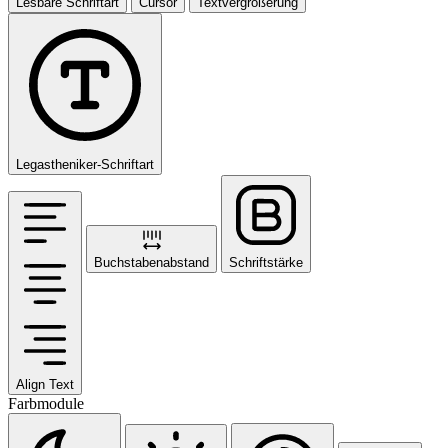
Lesbare Schriftart
Cursor
Textvergrößerung
Legastheniker-Schriftart
Buchstabenabstand
Schriftstärke
Align Text
Farbmodule