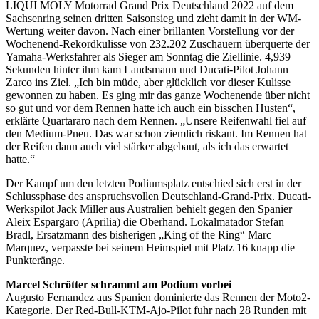
LIQUI MOLY Motorrad Grand Prix Deutschland 2022 auf dem
Sachsenring seinen dritten Saisonsieg und zieht damit in der WM-
Wertung weiter davon. Nach einer brillanten Vorstellung vor der
Wochenend-Rekordkulisse von 232.202 Zuschauern überquerte der
Yamaha-Werksfahrer als Sieger am Sonntag die Ziellinie. 4,939
Sekunden hinter ihm kam Landsmann und Ducati-Pilot Johann
Zarco ins Ziel. „Ich bin müde, aber glücklich vor dieser Kulisse
gewonnen zu haben. Es ging mir das ganze Wochenende über nicht
so gut und vor dem Rennen hatte ich auch ein bisschen Husten“,
erklärte Quartararo nach dem Rennen. „Unsere Reifenwahl fiel auf
den Medium-Pneu. Das war schon ziemlich riskant. Im Rennen hat
der Reifen dann auch viel stärker abgebaut, als ich das erwartet
hatte.“
Der Kampf um den letzten Podiumsplatz entschied sich erst in der
Schlussphase des anspruchsvollen Deutschland-Grand-Prix. Ducati-
Werkspilot Jack Miller aus Australien behielt gegen den Spanier
Aleix Espargaro (Aprilia) die Oberhand. Lokalmatador Stefan
Bradl, Ersatzmann des bisherigen „King of the Ring“ Marc
Marquez, verpasste bei seinem Heimspiel mit Platz 16 knapp die
Punkteränge.
Marcel Schrötter schrammt am Podium vorbei
Augusto Fernandez aus Spanien dominierte das Rennen der Moto2-
Kategorie. Der Red-Bull-KTM-Ajo-Pilot fuhr nach 28 Runden mit