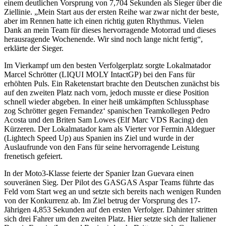
einem deutlichen Vorsprung von 7,704 Sekunden als Sieger über die
Ziellinie. „Mein Start aus der ersten Reihe war zwar nicht der beste,
aber im Rennen hatte ich einen richtig guten Rhythmus. Vielen
Dank an mein Team für dieses hervorragende Motorrad und dieses
herausragende Wochenende. Wir sind noch lange nicht fertig“,
erklärte der Sieger.
Im Vierkampf um den besten Verfolgerplatz sorgte Lokalmatador
Marcel Schrötter (LIQUI MOLY IntactGP) bei den Fans für
erhöhten Puls. Ein Raketenstart brachte den Deutschen zunächst bis
auf den zweiten Platz nach vorn, jedoch musste er diese Position
schnell wieder abgeben. In einer heiß umkämpften Schlussphase
zog Schrötter gegen Fernandez‘ spanischen Teamkollegen Pedro
Acosta und den Briten Sam Lowes (Elf Marc VDS Racing) den
Kürzeren. Der Lokalmatador kam als Vierter vor Fermin Aldeguer
(Lightech Speed Up) aus Spanien ins Ziel und wurde in der
Auslaufrunde von den Fans für seine hervorragende Leistung
frenetisch gefeiert.
In der Moto3-Klasse feierte der Spanier Izan Guevara einen
souveränen Sieg. Der Pilot des GASGAS Aspar Teams führte das
Feld vom Start weg an und setzte sich bereits nach wenigen Runden
von der Konkurrenz ab. Im Ziel betrug der Vorsprung des 17-
Jährigen 4,853 Sekunden auf den ersten Verfolger. Dahinter stritten
sich drei Fahrer um den zweiten Platz. Hier setzte sich der Italiener