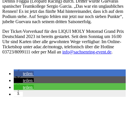
Dennis Foggia (Leopard Racing) durch. Dritter wurde Guevaras
spanischer Teamkollege Sergio Garcia. „Das war ein unglaubliches
Rennen! Es ist jetzt das fünfte Mal hintereinander, dass ich auf dem
Podium stehe. Auf Sergio fehlen mir jetzt nur noch sieben Punkte“,
jubelte Guevara nach seinem dritten Saisonerfolg.
Der Ticket-Vorverkauf für den LIQUI MOLY Motorrad Grand Prix
Deutschland 2023 ist bereits gestartet. Seit dem Sonntag um 16:00
Uhr sind Karten über alle gewohnten Wege verfügbar: Im Online-
Ticketshop unter adac.de/motogp, telefonisch über die Hotline
03723/8099111 oder per Mail an
info@sachsenring-event.de
.
teilen
teilen
teilen