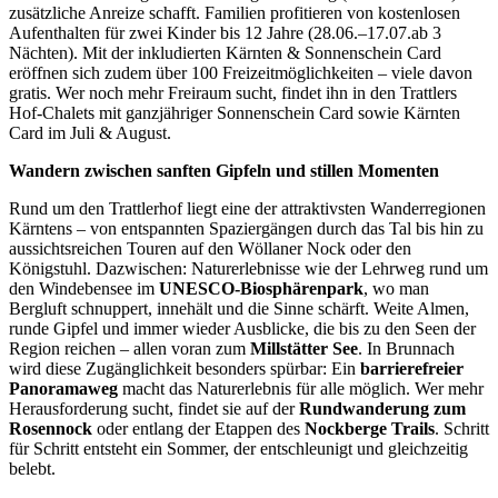
zusätzliche Anreize schafft. Familien profitieren von kostenlosen
Aufenthalten für zwei Kinder bis 12 Jahre (28.06.–17.07.ab 3
Nächten). Mit der inkludierten Kärnten & Sonnenschein Card
eröffnen sich zudem über 100 Freizeitmöglichkeiten – viele davon
gratis. Wer noch mehr Freiraum sucht, findet ihn in den Trattlers
Hof-Chalets mit ganzjähriger Sonnenschein Card sowie Kärnten
Card im Juli & August.
Wandern zwischen sanften Gipfeln und stillen Momenten
Rund um den Trattlerhof liegt eine der attraktivsten Wanderregionen
Kärntens – von entspannten Spaziergängen durch das Tal bis hin zu
aussichtsreichen Touren auf den Wöllaner Nock oder den
Königstuhl. Dazwischen: Naturerlebnisse wie der Lehrweg rund um
den Windebensee im
UNESCO-Biosphärenpark
, wo man
Bergluft schnuppert, innehält und die Sinne schärft. Weite Almen,
runde Gipfel und immer wieder Ausblicke, die bis zu den Seen der
Region reichen – allen voran zum
Millstätter See
. In Brunnach
wird diese Zugänglichkeit besonders spürbar: Ein
barrierefreier
Panoramaweg
macht das Naturerlebnis für alle möglich. Wer mehr
Herausforderung sucht, findet sie auf der
Rundwanderung zum
Rosennock
oder entlang der Etappen des
Nockberge Trails
. Schritt
für Schritt entsteht ein Sommer, der entschleunigt und gleichzeitig
belebt.