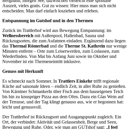
Bergbahn, morgen See, dazwischen vielleicht eine spontane
Auszeit, vieles gratis. Gut zu wissen: Hier muss man sich nicht
entscheiden. Man darf einfach losziehen und erleben.
Entspannung im Gutshof und in den Thermen
Zurück im Trattlerhof wird aus Bewegung Entspannung: im
Wellnessbereich
mit Außenpool, Hallenbad, Sauna und
Rückzugsorten, die zum Aufatmen einladen. Ergänzend dazu liegen
das
Thermal Römerbad
und die
Therme St. Kathrein
nur wenige
Minuten entfernt – Orte zum Leiserwerden, zum Loslassen, zum
Wiederfinden. Von Mai bis Anfang Juni sowie im Oktober und
November ist ein Thermeneintritt inklusive.
Genuss mit Herkunft
Es schmeckt nach Sommer. In
Trattlers Einkehr
trifft regionale
Küche auf saisonale Ideen – endlich Zeit, in aller Ruhe zu genießen.
Von Kärntner Schmankerln über Fisch aus dem hauseigenen Teich
bis hin zu knuspriger Pizza aus dem Ofen. Dazu ein Glas Wein auf
der Terrasse, und der Tag klingt genauso aus, wie er begonnen hat:
leicht und genussvoll.
Der Trattlerhof ist Rückzugsort und Ausgangspunkt zugleich. Ein
Ort, der verbindet: Aktivität und Gelassenheit, Berge und Seen,
Bewegung und Ruhe. Oder, wie man am GUTshof sagt: „
I feel