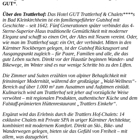
GUT“
.
Über den Trattlerhof:
Das Hotel GUT Trattlerhof & Chalets****s
in Bad Kleinkirchheim ist ein familiengeführter Gutshof mit
Geschichte – seit 1642. Fünf Generationen später verbindet das 4-
Sterne-Superior-Haus traditionelle Gemütlichkeit mit moderner
Eleganz und schafft so einen Ort, der Altes mit Neuem vereint. Oder,
wie man im Trattlerhof sagt: ein Ort, der verbindet. Mitten in den
Kärntner Nockbergen gelegen, ist der Gutshof Rückzugsort und
Ausgangspunkt zugleich – für Paare, Familien und alle, die das
gute Leben suchen. Direkt vor der Haustür beginnen Wander- und
Bikewege, im Winter sind es nur wenige Schritte bis zu den Liften.
Die Zimmer und Suiten erzählen von alpiner Behaglichkeit mit
feinsinniger Modernität, während der großzügige „Wald-Wellness“-
Bereich auf über 1.000 m² zum Ausatmen und Aufatmen einlädt.
Kulinarisch wird am Trattlerhof seit jeher auf vorzügliche Weise
verwöhnt – mit regionalen Produkten, authentischer Küche und dem
Falstaff-prämierten Hüttenrestaurant „Trattlers Einkehr“.
Ergänzt wird das Erlebnis durch die Trattlers Hof-Chalets: 14
exklusive Chalets mit Private SPA in uriger Kärntner Architektur,
kombiniert mit modernem Komfort. Direkt an Ski-, Bike- und
Wanderwegen gelegen, bieten sie das Gefühl von Freiheit – mit
allem, was dazugehört.