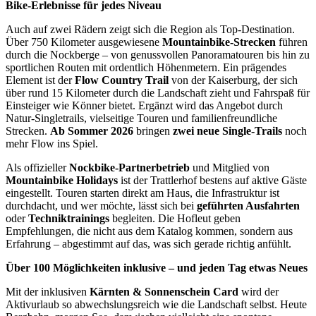
Bike-Erlebnisse für jedes Niveau
Auch auf zwei Rädern zeigt sich die Region als Top-Destination.
Über 750 Kilometer ausgewiesene
Mountainbike-Strecken
führen
durch die Nockberge – von genussvollen Panoramatouren bis hin zu
sportlichen Routen mit ordentlich Höhenmetern. Ein prägendes
Element ist der
Flow Country Trail
von der Kaiserburg, der sich
über rund 15 Kilometer durch die Landschaft zieht und Fahrspaß für
Einsteiger wie Könner bietet. Ergänzt wird das Angebot durch
Natur-Singletrails, vielseitige Touren und familienfreundliche
Strecken.
Ab Sommer 2026
bringen
zwei neue Single-Trails
noch
mehr Flow ins Spiel.
Als offizieller
Nockbike-Partnerbetrieb
und Mitglied von
Mountainbike Holidays
ist der Trattlerhof bestens auf aktive Gäste
eingestellt. Touren starten direkt am Haus, die Infrastruktur ist
durchdacht, und wer möchte, lässt sich bei
geführten Ausfahrten
oder
Techniktrainings
begleiten. Die Hofleut geben
Empfehlungen, die nicht aus dem Katalog kommen, sondern aus
Erfahrung – abgestimmt auf das, was sich gerade richtig anfühlt.
Über 100 Möglichkeiten inklusive – und jeden Tag etwas Neues
Mit der inklusiven
Kärnten & Sonnenschein Card
wird der
Aktivurlaub so abwechslungsreich wie die Landschaft selbst. Heute