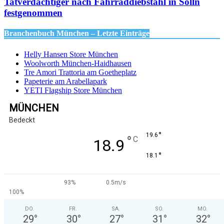
Tatverdächtiger nach Fahrraddiebstahl in Solln
festgenommen
Branchenbuch München – Letzte Einträge
Helly Hansen Store München
Woolworth München-Haidhausen
Tre Amori Trattoria am Goetheplatz
Papeterie am Arabellapark
YETI Flagship Store München
MÜNCHEN
Bedeckt
°
19.6
°
C
18.9
°
18.1
93%
0.5m/s
100%
DO.
FR.
SA.
SO.
MO.
29
°
30
°
27
°
31
°
32
°