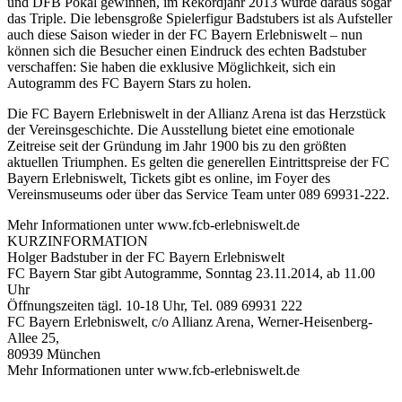
und DFB Pokal gewinnen, im Rekordjahr 2013 wurde daraus sogar
das Triple. Die lebensgroße Spielerfigur Badstubers ist als Aufsteller
auch diese Saison wieder in der FC Bayern Erlebniswelt – nun
können sich die Besucher einen Eindruck des echten Badstuber
verschaffen: Sie haben die exklusive Möglichkeit, sich ein
Autogramm des FC Bayern Stars zu holen.
Die FC Bayern Erlebniswelt in der Allianz Arena ist das Herzstück
der Vereinsgeschichte. Die Ausstellung bietet eine emotionale
Zeitreise seit der Gründung im Jahr 1900 bis zu den größten
aktuellen Triumphen. Es gelten die generellen Eintrittspreise der FC
Bayern Erlebniswelt, Tickets gibt es online, im Foyer des
Vereinsmuseums oder über das Service Team unter 089 69931-222.
Mehr Informationen unter www.fcb-erlebniswelt.de
KURZINFORMATION
Holger Badstuber in der FC Bayern Erlebniswelt
FC Bayern Star gibt Autogramme, Sonntag 23.11.2014, ab 11.00
Uhr
Öffnungszeiten tägl. 10-18 Uhr, Tel. 089 69931 222
FC Bayern Erlebniswelt, c/o Allianz Arena, Werner-Heisenberg-
Allee 25,
80939 München
Mehr Informationen unter www.fcb-erlebniswelt.de