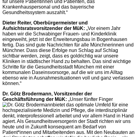
für unsere Patientinnen und Patienten, das
Krankenhauspersonal und das bayerische
Gesundheitssystem auszahlt.“
Dieter Reiter, Oberbürgermeister und
Aufsichtsratsvorsitzender der MüK:
„Vor einem Jahr
haben wir die Schwabinger Frauen- und Kinderklinik
eingeweiht, jetzt ist der Erweiterungsbau in Bogenhausen
fertig. Das sind gute Nachrichten für alle Münchnerinnen und
Münchner. Dass diese Erfolge nun Schlag auf Schlag
sichtbar werden, zeigt, dass es goldrichtig war unsere
Kliniken in städtischer Hand zu behalten. Das sind wichtige
Schritte für die Gesundheitsstadt München mit einer
kommunalen Daseinsvorsorge, auf die wir uns im Alltag
ebenso wie in Ausnahmesituationen voll und ganz verlassen
können.“
Dr. Götz Brodermann, Vorsitzender der
Geschäftsführung der MüK:
„Unser fünfter Finger
bietet das optimale Umfeld für eine
hochspezialisierte Medizin und Pflege, die interdisziplinär
denkt, interprofessionell arbeitet und vor allem Hand in Hand
agiert. Als Gesundheitsversorgerin der Stadt richten wir uns
heute und in Zukunft konsequent am Bedarf von
Patient*innen und Mitarbeitenden aus. Mit den Neubauten an