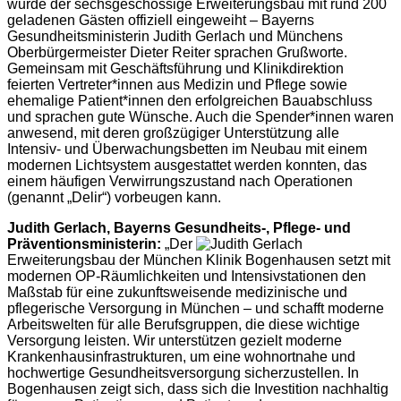
wurde der sechsgeschossige Erweiterungsbau mit rund 200
geladenen Gästen offiziell eingeweiht – Bayerns
Gesundheitsministerin Judith Gerlach und Münchens
Oberbürgermeister Dieter Reiter sprachen Grußworte.
Gemeinsam mit Geschäftsführung und Klinikdirektion
feierten Vertreter*innen aus Medizin und Pflege sowie
ehemalige Patient*innen den erfolgreichen Bauabschluss
und sprachen gute Wünsche. Auch die Spender*innen waren
anwesend, mit deren großzügiger Unterstützung alle
Intensiv- und Überwachungsbetten im Neubau mit einem
modernen Lichtsystem ausgestattet werden konnten, das
einem häufigen Verwirrungszustand nach Operationen
(genannt „Delir“) vorbeugen kann.
Judith Gerlach, Bayerns Gesundheits-, Pflege- und
Präventionsministerin:
„Der
Erweiterungsbau der München Klinik Bogenhausen setzt mit
modernen OP-Räumlichkeiten und Intensivstationen den
Maßstab für eine zukunftsweisende medizinische und
pflegerische Versorgung in München – und schafft moderne
Arbeitswelten für alle Berufsgruppen, die diese wichtige
Versorgung leisten. Wir unterstützen gezielt moderne
Krankenhausinfrastrukturen, um eine wohnortnahe und
hochwertige Gesundheitsversorgung sicherzustellen. In
Bogenhausen zeigt sich, dass sich die Investition nachhaltig