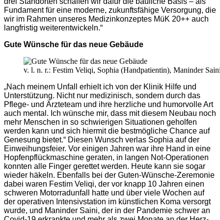
drei Standorten schaffen wir dafür die bauliche Basis – als
Fundament für eine moderne, zukunftsfähige Versorgung, die
wir im Rahmen unseres Medizinkonzeptes MüK 20++ auch
langfristig weiterentwickeln.“
Gute Wünsche für das neue Gebäude
v. l. n. r.: Festim Veliqi, Sophia (Handpatientin), Maninder Saini
„Nach meinem Unfall erhielt ich von der Klinik Hilfe und
Unterstützung. Nicht nur medizinisch, sondern durch das
Pflege- und Ärzteteam und ihre herzliche und humorvolle Art
auch mental. Ich wünsche mir, dass mit diesem Neubau noch
mehr Menschen in so schwierigen Situationen geholfen
werden kann und sich hiermit die bestmögliche Chance auf
Genesung bietet.“ Diesen Wunsch verlas Sophia auf der
Einweihungsfeier. Vor einigen Jahren war ihre Hand in eine
Hopfenpflückmaschine geraten, in langen Not-Operationen
konnten alle Finger gerettet werden. Heute kann sie sogar
wieder häkeln. Ebenfalls bei der Guten-Wünsche-Zeremonie
dabei waren Festim Veliqi, der vor knapp 10 Jahren einen
schweren Motorradunfall hatte und über viele Wochen auf
der operativen Intensivstation im künstlichen Koma versorgt
wurde, und Maninder Saini, der in der Pandemie schwer an
Covid-19 erkrankte und mehr als zwei Monate an der Herz-