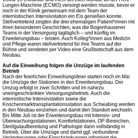
Lungen-Maschine (ECMO) versorgt werden musste, bevor er
noch in der Klinik gemeinsam mit dem Team der
internistischen Intensivstation ein Eis genießen konnte.
Stellvertretend zeigten die drei ehemaligen Patient*innen mit
ihren besonderen Geschichten, was die Bogenhausener
Teams in der Versorgung tagtäglich – und künftig im
Erweiterungsbau – leisten. Auch Kolleg*innen aus Medizin
und Pflege waren stellvertretend für ihre Teams auf der
Bühne und sendeten per Video eine Grußbotschaft aus dem
Neubau.
Auf die Einweihung folgen die Umzüge im laufenden
Betrieb
Nach der feierlichen Einweihungsfeier starten noch im Mai
die Umzüge der Stationen in den Erweiterungsbau. Der
Umzug erfolgt in zwei Schritten und im nahezu
uneingeschränkten Versorgungsbetrieb. Auch die
internistische Intensivstation sowie die
Knochenmarktransplantationsstation aus Schwabing werden
in den Neubau einziehen und damit den Standort wechseln.
Bis Mitte Juli ist der Erweiterungsbau mit Intensiv- und
Überwachungsstationen, Komfortstationen, OP-Bereichen,
Sterilgutaufbereitung und Pathologie dann vollständig in
Betrieb. Über die Umzüge und damit ggf. verbundene
Veränderungen oder Einschränkungen informiert die