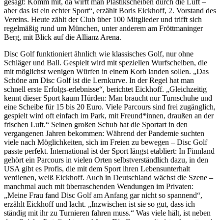
gesagt: Komm mit, da wirft man Plastikscheiben durch die Luft –
aber das ist ein echter Sport“, erzählt Boris Eickhoff, 2. Vorstand des
Vereins. Heute zählt der Club über 100 Mitglieder und trifft sich
regelmäßig rund um München, unter anderem am Fröttmaninger
Berg, mit Blick auf die Allianz Arena.
Disc Golf funktioniert ähnlich wie klassisches Golf, nur ohne
Schläger und Ball. Gespielt wird mit speziellen Wurfscheiben, die
mit möglichst wenigen Würfen in einem Korb landen sollen. „Das
Schöne am Disc Golf ist die Lernkurve. In der Regel hat man
schnell erste Erfolgs-erlebnisse“, berichtet Eickhoff. „Gleichzeitig
kennt dieser Sport kaum Hürden: Man braucht nur Turnschuhe und
eine Scheibe für 15 bis 20 Euro. Viele Parcours sind frei zugänglich,
gespielt wird oft einfach im Park, mit Freund*innen, draußen an der
frischen Luft.“ Seinen großen Schub hat die Sportart in den
vergangenen Jahren bekommen: Während der Pandemie suchten
viele nach Möglichkeiten, sich im Freien zu bewegen – Disc Golf
passte perfekt. International ist der Sport längst etabliert: In Finnland
gehört ein Parcours in vielen Orten selbstverständlich dazu, in den
USA gibt es Profis, die mit dem Sport ihren Lebensunterhalt
verdienen, weiß Eickhoff. Auch in Deutschland wächst die Szene –
manchmal auch mit überraschenden Wendungen im Privaten:
„Meine Frau fand Disc Golf am Anfang gar nicht so spannend“,
erzählt Eickhoff und lacht. „Inzwischen ist sie so gut, dass ich
ständig mit ihr zu Turnieren fahren muss.“ Was viele hält, ist neben