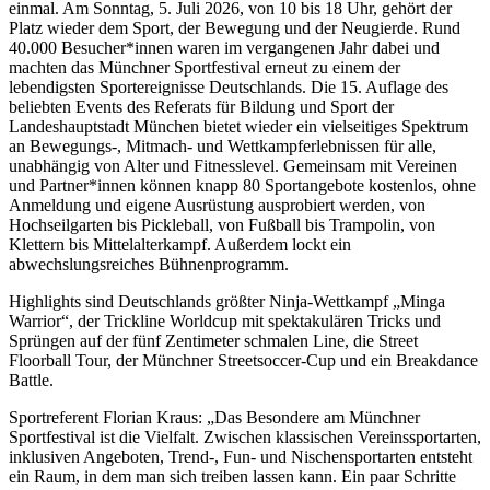
einmal. Am Sonntag, 5. Juli 2026, von 10 bis 18 Uhr, gehört der
Platz wieder dem Sport, der Bewegung und der Neugierde. Rund
40.000 Besucher*innen waren im vergangenen Jahr dabei und
machten das Münchner Sportfestival erneut zu einem der
lebendigsten Sportereignisse Deutschlands. Die 15. Auflage des
beliebten Events des Referats für Bildung und Sport der
Landeshauptstadt München bietet wieder ein vielseitiges Spektrum
an Bewegungs-, Mitmach- und Wettkampferlebnissen für alle,
unabhängig von Alter und Fitnesslevel. Gemeinsam mit Vereinen
und Partner*innen können knapp 80 Sportangebote kostenlos, ohne
Anmeldung und eigene Ausrüstung ausprobiert werden, von
Hochseilgarten bis Pickleball, von Fußball bis Trampolin, von
Klettern bis Mittelalterkampf. Außerdem lockt ein
abwechslungsreiches Bühnenprogramm.
Highlights sind Deutschlands größter Ninja-Wettkampf „Minga
Warrior“, der Trickline Worldcup mit spektakulären Tricks und
Sprüngen auf der fünf Zentimeter schmalen Line, die Street
Floorball Tour, der Münchner Streetsoccer-Cup und ein Breakdance
Battle.
Sportreferent Florian Kraus: „Das Besondere am Münchner
Sportfestival ist die Vielfalt. Zwischen klassischen Vereinssportarten,
inklusiven Angeboten, Trend-, Fun- und Nischensportarten entsteht
ein Raum, in dem man sich treiben lassen kann. Ein paar Schritte