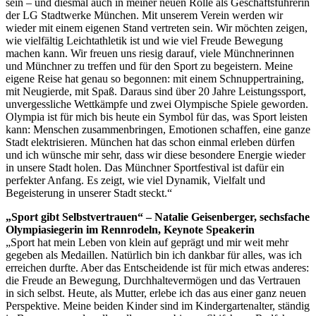
sein – und diesmal auch in meiner neuen Rolle als Geschäftsführerin
der LG Stadtwerke München. Mit unserem Verein werden wir
wieder mit einem eigenen Stand vertreten sein. Wir möchten zeigen,
wie vielfältig Leichtathletik ist und wie viel Freude Bewegung
machen kann. Wir freuen uns riesig darauf, viele Münchnerinnen
und Münchner zu treffen und für den Sport zu begeistern. Meine
eigene Reise hat genau so begonnen: mit einem Schnuppertraining,
mit Neugierde, mit Spaß. Daraus sind über 20 Jahre Leistungssport,
unvergessliche Wettkämpfe und zwei Olympische Spiele geworden.
Olympia ist für mich bis heute ein Symbol für das, was Sport leisten
kann: Menschen zusammenbringen, Emotionen schaffen, eine ganze
Stadt elektrisieren. München hat das schon einmal erleben dürfen
und ich wünsche mir sehr, dass wir diese besondere Energie wieder
in unsere Stadt holen. Das Münchner Sportfestival ist dafür ein
perfekter Anfang. Es zeigt, wie viel Dynamik, Vielfalt und
Begeisterung in unserer Stadt steckt.“
„Sport gibt Selbstvertrauen“ – Natalie Geisenberger, sechsfache
Olympiasiegerin im Rennrodeln, Keynote Speakerin
„Sport hat mein Leben von klein auf geprägt und mir weit mehr
gegeben als Medaillen. Natürlich bin ich dankbar für alles, was ich
erreichen durfte. Aber das Entscheidende ist für mich etwas anderes:
die Freude an Bewegung, Durchhaltevermögen und das Vertrauen
in sich selbst. Heute, als Mutter, erlebe ich das aus einer ganz neuen
Perspektive. Meine beiden Kinder sind im Kindergartenalter, ständig