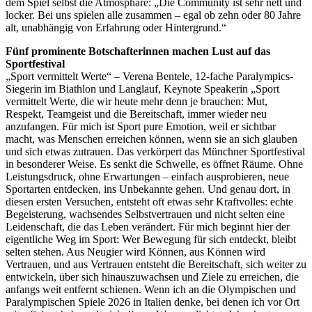
dem Spiel selbst die Atmosphäre: „Die Community ist sehr nett und
locker. Bei uns spielen alle zusammen – egal ob zehn oder 80 Jahre
alt, unabhängig von Erfahrung oder Hintergrund.“
Fünf prominente Botschafterinnen machen Lust auf das
Sportfestival
„Sport vermittelt Werte“ – Verena Bentele, 12-fache Paralympics-
Siegerin im Biathlon und Langlauf, Keynote Speakerin „Sport
vermittelt Werte, die wir heute mehr denn je brauchen: Mut,
Respekt, Teamgeist und die Bereitschaft, immer wieder neu
anzufangen. Für mich ist Sport pure Emotion, weil er sichtbar
macht, was Menschen erreichen können, wenn sie an sich glauben
und sich etwas zutrauen. Das verkörpert das Münchner Sportfestival
in besonderer Weise. Es senkt die Schwelle, es öffnet Räume. Ohne
Leistungsdruck, ohne Erwartungen – einfach ausprobieren, neue
Sportarten entdecken, ins Unbekannte gehen. Und genau dort, in
diesen ersten Versuchen, entsteht oft etwas sehr Kraftvolles: echte
Begeisterung, wachsendes Selbstvertrauen und nicht selten eine
Leidenschaft, die das Leben verändert. Für mich beginnt hier der
eigentliche Weg im Sport: Wer Bewegung für sich entdeckt, bleibt
selten stehen. Aus Neugier wird Können, aus Können wird
Vertrauen, und aus Vertrauen entsteht die Bereitschaft, sich weiter zu
entwickeln, über sich hinauszuwachsen und Ziele zu erreichen, die
anfangs weit entfernt schienen. Wenn ich an die Olympischen und
Paralympischen Spiele 2026 in Italien denke, bei denen ich vor Ort