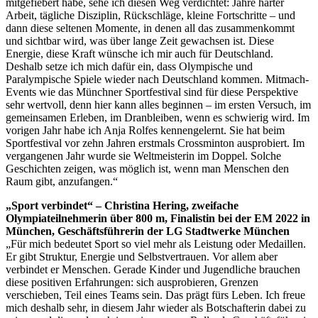
mitgefiebert habe, sehe ich diesen Weg verdichtet: Jahre harter
Arbeit, tägliche Disziplin, Rückschläge, kleine Fortschritte – und
dann diese seltenen Momente, in denen all das zusammenkommt
und sichtbar wird, was über lange Zeit gewachsen ist. Diese
Energie, diese Kraft wünsche ich mir auch für Deutschland.
Deshalb setze ich mich dafür ein, dass Olympische und
Paralympische Spiele wieder nach Deutschland kommen. Mitmach-
Events wie das Münchner Sportfestival sind für diese Perspektive
sehr wertvoll, denn hier kann alles beginnen – im ersten Versuch, im
gemeinsamen Erleben, im Dranbleiben, wenn es schwierig wird. Im
vorigen Jahr habe ich Anja Rolfes kennengelernt. Sie hat beim
Sportfestival vor zehn Jahren erstmals Crossminton ausprobiert. Im
vergangenen Jahr wurde sie Weltmeisterin im Doppel. Solche
Geschichten zeigen, was möglich ist, wenn man Menschen den
Raum gibt, anzufangen.“
„Sport verbindet“ – Christina Hering, zweifache
Olympiateilnehmerin über 800 m, Finalistin bei der EM 2022 in
München, Geschäftsführerin der LG Stadtwerke München
„Für mich bedeutet Sport so viel mehr als Leistung oder Medaillen.
Er gibt Struktur, Energie und Selbstvertrauen. Vor allem aber
verbindet er Menschen. Gerade Kinder und Jugendliche brauchen
diese positiven Erfahrungen: sich ausprobieren, Grenzen
verschieben, Teil eines Teams sein. Das prägt fürs Leben. Ich freue
mich deshalb sehr, in diesem Jahr wieder als Botschafterin dabei zu