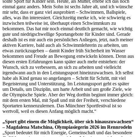
sollte Sport für Kinder sein. Heute, als Mutter, erlebe ich das noch
einmal ganz anders. Mein Sohn ist sechs Jahre alt, und ich wünsche
mir sehr, dass er ganz viel ausprobiert – Schwimmen, Ballspiele,
alles, was ihn interessiert. Gleichzeitig merke ich, wie schwierig es
inzwischen teilweise ist, überhaupt einen Schwimmkurs zu
bekommen. Das hat mir noch einmal deutlich gemacht, wie wichtig
gute und niedrigschwellige Sportangebote für Kinder sind. Gerade
deshalb ist es mir auch ein persönliches Anliegen, jetzt, nach meiner
aktiven Karriere, bald auch als Schwimmlehrerin zu arbeiten, um
etwas zurückzugeben – damit Kinder früh Sicherheit im Wasser
bekommen und Freude an Bewegung entwickeln können. Denn aus
diesen ersten Erfahrungen kann später auch mehr entstehen: der
Wunsch, sich zu verbessern, an sich zu arbeiten und vielleicht
irgendwann auch in den Leistungssport hineinzuwachsen. Ich selbst
habe als Kind genau so angefangen – Schritt für Schritt, mit viel
Begeisterung und Unterstützung. Im Leistungssport geht es später
um Details, um Disziplin, um harte Arbeit und um große Ziele, wie
die Olympische Spiele. Aber der Weg dorthin beginnt immer gleich:
mit dem ersten Mal, mit Spaß und mit der Freiheit, verschiedene
Sportarten kennenzulernen. Das Münchner Sportfestival ist so
wertvoll, weil es diesen Anfang möglich macht.“
„Sport gibt einem die Möglichkeit, über sich hinauszuwachsen“
– Magdalena Matschina, Olympiasiegerin 2026 im Rennrodeln
„Sport bedeutet für mich Energie, Gemeinschaft und das besondere