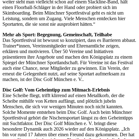
weiter steht man vielleicht schon auf einem Slackline-Band, hält
einen Floorball-Schläger in der Hand oder probiert sich im
Skimboarding. Beim Münchner Sportfestival geht es nicht um
Leistung, sondern um Zugang. Viele Menschen entdecken hier
Sportarten, die sie sonst nie ausprobiert hätten.“
Mehr als Sport: Begegnung, Gemeinschaft, Teilhabe
Das Sportfestival ist bewusst so konzipiert, dass es Barrieren abbaut.
Trainer*innen, Vereinsmitglieder und Ehrenamtliche zeigen,
erklären und motivieren. Über 50 Vereine und Initiativen
präsentieren ihre Angebote und machen den Königsplatz zu einem
Spiegel der Münchner Sportlandschaft. Für Vereine ist das Festival
auch eine Chance, neue Mitglieder zu gewinnen. Ein Verein, der
erneut die Gelegenheit nutzt, auf seine Sportart aufmerksam zu
machen, ist der Disc Golf München e. V..
Disc Golf: Vom Geheimtipp zum Mitmach-Erlebnis
Eine Scheibe fliegt, trifft klirrend auf einen Metallkorb, der die
Scheibe mithilfe von Ketten auffängt, und plötzlich jubeln
Menschen, die sich vor wenigen Minuten noch nicht kannten.
Solche Momente entstehen beim Disc Golf. Auch beim Münchner
Sportfestival gehört die Nischensportart längst zu den Geheimtipps
mit Suchtfaktor. Der Disc Golf München e. V. bringt diese
besondere Dynamik auch 2026 wieder auf den Königsplatz. „Ich
bin vor rund 17 Jahren über einen Freund dazu gekommen. Der hat