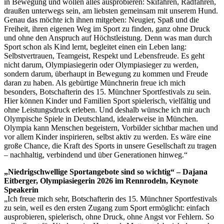
in Bewegung und wollen alles ausprobieren: Skifahren, Radfahren,
draußen unterwegs sein, am liebsten gemeinsam mit unserem Hund.
Genau das möchte ich ihnen mitgeben: Neugier, Spaß und die
Freiheit, ihren eigenen Weg im Sport zu finden, ganz ohne Druck
und ohne den Anspruch auf Höchstleistung. Denn was man durch
Sport schon als Kind lernt, begleitet einen ein Leben lang:
Selbstvertrauen, Teamgeist, Respekt und Lebensfreude. Es geht
nicht darum, Olympiasiegerin oder Olympiasieger zu werden,
sondern darum, überhaupt in Bewegung zu kommen und Freude
daran zu haben. Als gebürtige Münchnerin freue ich mich
besonders, Botschafterin des 15. Münchner Sportfestivals zu sein.
Hier können Kinder und Familien Sport spielerisch, vielfältig und
ohne Leistungsdruck erleben. Und deshalb wünsche ich mir auch
Olympische Spiele in Deutschland, idealerweise in München.
Olympia kann Menschen begeistern, Vorbilder sichtbar machen und
vor allem Kinder inspirieren, selbst aktiv zu werden. Es wäre eine
große Chance, die Kraft des Sports in unsere Gesellschaft zu tragen
– nachhaltig, verbindend und über Generationen hinweg.“
„Niedrigschwellige Sportangebote sind so wichtig“ – Dajana
Eitberger, Olympiasiegerin 2026 im Rennrodeln, Keynote
Speakerin
„Ich freue mich sehr, Botschafterin des 15. Münchner Sportfestivals
zu sein, weil es den ersten Zugang zum Sport ermöglicht: einfach
ausprobieren, spielerisch, ohne Druck, ohne Angst vor Fehlern. So