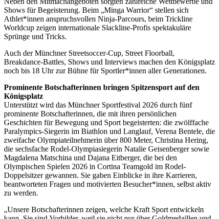
Neben den Mitmachangeboten sorgten zahlreiche Wettbewerbe und
Shows für Begeisterung. Beim „Minga Warrior“ stellen sich
Athlet*innen anspruchsvollen Ninja-Parcours, beim Trickline
Worldcup zeigen internationale Slackline-Profis spektakuläre
Sprünge und Tricks.
Auch der Münchner Streetsoccer-Cup, Street Floorball,
Breakdance-Battles, Shows und Interviews machen den Königsplatz
noch bis 18 Uhr zur Bühne für Sportler*innen aller Generationen.
Prominente Botschafterinnen bringen Spitzensport auf den
Königsplatz
Unterstützt wird das Münchner Sportfestival 2026 durch fünf
prominente Botschafterinnen, die mit ihren persönlichen
Geschichten für Bewegung und Sport begeisterten: die zwölffache
Paralympics-Siegerin im Biathlon und Langlauf, Verena Bentele, die
zweifache Olympiateilnehmerin über 800 Meter, Christina Hering,
die sechsfache Rodel-Olympiasiegerin Natalie Geisenberger sowie
Magdalena Matschina und Dajana Eitberger, die bei den
Olympischen Spielen 2026 in Cortina Teamgold im Rodel-
Doppelsitzer gewannen. Sie gaben Einblicke in ihre Karrieren,
beantworteten Fragen und motivierten Besucher*innen, selbst aktiv
zu werden.
„Unsere Botschafterinnen zeigen, welche Kraft Sport entwickeln
kann. Sie sind Vorbilder, weil sie nicht nur über Goldmedaillen und