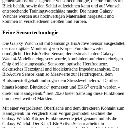
gemeinsam ist die ausgefeilte Sensortechnologie, die die Fitness im
Blick behält, sowie den Schlaf aufzeichnen kann und auf Wunsch
entsprechende Trainingsvorschläge macht. Die neuen Galaxy
Watches werden aus hochwertigen Materialien hergestellt und
kommen in verschiedenen Größen und Farben.
Feine Sensortechnologie
Die Galaxy Watch5 ist mit Samsungs BioActive Sensor ausgestattet,
der das digitale Monitoring von Körper-Funktionswerten
ermöglicht. Der BioActive Sensor, der erstmals in den Galaxy
Watch4-Modellen eingesetzt wurde, kombiniert auf einem einzigen
Chip drei leistungsstarke Sensoren: optische Herzfrequenz,
elektrisches Herzsignal und bioelektrische Impedanzanalyse. Der
BioActive Sensor kann so Messwerte zur Herzfrequenz, dem
1
Blutsauerstoffgehalt und sogar dem Stresslevel liefern.
Darüber
2
3
hinaus können Blutdruck
gemessen und EKG
erstellt werden –
4
direkt am Handgelenk.
Seit 2020 bietet Samsung diese Funktionen
nun in weltweit 63 Märkten.
Mit einer vergrößerten Oberfläche und dem direkteren Kontakt zum
Handgelenk im Vergleich zum Vorgängermodell zeichnet die
Galaxy Watch5 Körper-Funktionswerte jetzt genauer auf als die
Galaxy Watch4. Der 3-in-1-BioActive-Sensor arbeitet in