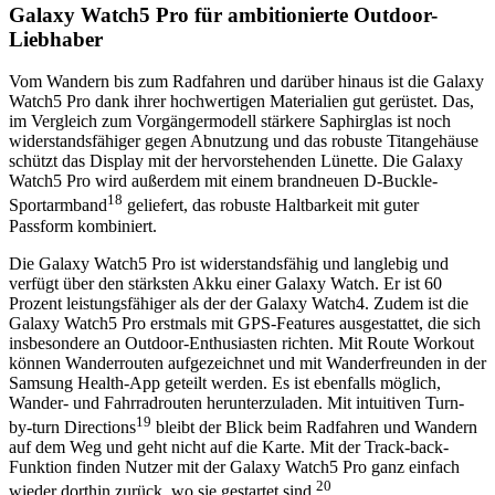
Galaxy Watch5 Pro für ambitionierte Outdoor-
Liebhaber
Vom Wandern bis zum Radfahren und darüber hinaus ist die Galaxy
Watch5 Pro dank ihrer hochwertigen Materialien gut gerüstet. Das,
im Vergleich zum Vorgängermodell stärkere Saphirglas ist noch
widerstandsfähiger gegen Abnutzung und das robuste Titangehäuse
schützt das Display mit der hervorstehenden Lünette. Die Galaxy
Watch5 Pro wird außerdem mit einem brandneuen D-Buckle-
18
Sportarmband
geliefert, das robuste Haltbarkeit mit guter
Passform kombiniert.
Die Galaxy Watch5 Pro ist widerstandsfähig und langlebig und
verfügt über den stärksten Akku einer Galaxy Watch. Er ist 60
Prozent leistungsfähiger als der der Galaxy Watch4. Zudem ist die
Galaxy Watch5 Pro erstmals mit GPS-Features ausgestattet, die sich
insbesondere an Outdoor-Enthusiasten richten. Mit Route Workout
können Wanderrouten aufgezeichnet und mit Wanderfreunden in der
Samsung Health-App geteilt werden. Es ist ebenfalls möglich,
Wander- und Fahrradrouten herunterzuladen. Mit intuitiven Turn-
19
by-turn Directions
bleibt der Blick beim Radfahren und Wandern
auf dem Weg und geht nicht auf die Karte. Mit der Track-back-
Funktion finden Nutzer mit der Galaxy Watch5 Pro ganz einfach
20
wieder dorthin zurück, wo sie gestartet sind.