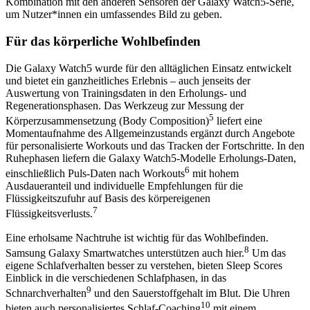
Kombination mit den anderen Sensoren der Galaxy Watch5-Serie,
um Nutzer*innen ein umfassendes Bild zu geben.
Für das körperliche Wohlbefinden
Die Galaxy Watch5 wurde für den alltäglichen Einsatz entwickelt
und bietet ein ganzheitliches Erlebnis – auch jenseits der
Auswertung von Trainingsdaten in den Erholungs- und
Regenerationsphasen. Das Werkzeug zur Messung der
5
Körperzusammensetzung (Body Composition)
liefert eine
Momentaufnahme des Allgemeinzustands ergänzt durch Angebote
für personalisierte Workouts und das Tracken der Fortschritte. In den
Ruhephasen liefern die Galaxy Watch5-Modelle Erholungs-Daten,
6
einschließlich Puls-Daten nach Workouts
mit hohem
Ausdaueranteil und individuelle Empfehlungen für die
Flüssigkeitszufuhr auf Basis des körpereigenen
7
Flüssigkeitsverlusts.
Eine erholsame Nachtruhe ist wichtig für das Wohlbefinden.
8
Samsung Galaxy Smartwatches unterstützen auch hier.
Um das
eigene Schlafverhalten besser zu verstehen, bieten Sleep Scores
Einblick in die verschiedenen Schlafphasen, in das
9
Schnarchverhalten
und den Sauerstoffgehalt im Blut. Die Uhren
10
bieten auch personalisiertes Schlaf-Coaching
mit einem