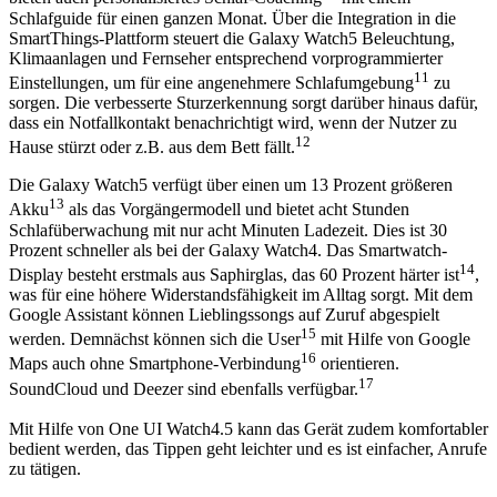
Schlafguide für einen ganzen Monat. Über die Integration in die
SmartThings-Plattform steuert die Galaxy Watch5 Beleuchtung,
Klimaanlagen und Fernseher entsprechend vorprogrammierter
11
Einstellungen, um für eine angenehmere Schlafumgebung
zu
sorgen. Die verbesserte Sturzerkennung sorgt darüber hinaus dafür,
dass ein Notfallkontakt benachrichtigt wird, wenn der Nutzer zu
12
Hause stürzt oder z.B. aus dem Bett fällt.
Die Galaxy Watch5 verfügt über einen um 13 Prozent größeren
13
Akku
als das Vorgängermodell und bietet acht Stunden
Schlafüberwachung mit nur acht Minuten Ladezeit. Dies ist 30
Prozent schneller als bei der Galaxy Watch4. Das Smartwatch-
14
Display besteht erstmals aus Saphirglas, das 60 Prozent härter ist
,
was für eine höhere Widerstandsfähigkeit im Alltag sorgt. Mit dem
Google Assistant können Lieblingssongs auf Zuruf abgespielt
15
werden. Demnächst können sich die User
mit Hilfe von Google
16
Maps auch ohne Smartphone-Verbindung
orientieren.
17
SoundCloud und Deezer sind ebenfalls verfügbar.
Mit Hilfe von One UI Watch4.5 kann das Gerät zudem komfortabler
bedient werden, das Tippen geht leichter und es ist einfacher, Anrufe
zu tätigen.