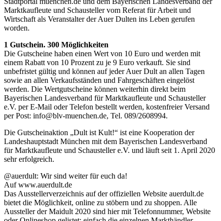
Stadtportal muenchen.de und dem Bayerischen Landesverband der
Marktkaufleute und Schausteller vom Referat für Arbeit und
Wirtschaft als Veranstalter der Auer Dulten ins Leben gerufen
worden.
1 Gutschein. 300 Möglichkeiten
Die Gutscheine haben einen Wert von 10 Euro und werden mit
einem Rabatt von 10 Prozent zu je 9 Euro verkauft. Sie sind
unbefristet gültig und können auf jeder Auer Dult an allen Tagen
sowie an allen Verkaufsständen und Fahrgeschäften eingelöst
werden. Die Wertgutscheine können weiterhin direkt beim
Bayerischen Landesverband für Marktkaufleute und Schausteller
e.V. per E-Mail oder Telefon bestellt werden, kostenfreier Versand
per Post: info@blv-muenchen.de, Tel. 089/2608994.
Die Gutscheinaktion „Dult ist Kult!“ ist eine Kooperation der
Landeshauptstadt München mit dem Bayerischen Landesverband
für Marktkaufleute und Schausteller e.V. und läuft seit 1. April 2020
sehr erfolgreich.
@auerdult: Wir sind weiter für euch da!
Auf www.auerdult.de
Das Ausstellerverzeichnis auf der offiziellen Website auerdult.de
bietet die Möglichkeit, online zu stöbern und zu shoppen. Alle
Aussteller der Maidult 2020 sind hier mit Telefonnummer, Website
oder Onlineshop gelistet: einfach die einzelnen Markthändler