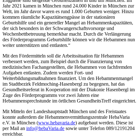
Engpässe sind steigende Geburtenzahlen in und um München: Im
Jahr 2021 kamen in München rund 24.000 Kinder in München zur
Welt, im Jahr davor waren es rund 1.000 Geburten weniger. Hinzu
kommen räumliche Kapazitätsengpässe in der stationären
Geburtshilfe und ein genereller Mangel an Hebammenkapazitäten,
der sich besonders in der Schwangerschaftsvorsorge und
Wochenbettbetreuung bemerkbar macht. Durch die Verlängerung
des Förderprogramms Geburtshilfe können wir die Hebammen nun
weiter unterstützen und entlasten.“
Mit den Fördermitteln soll die Arbeitssituation für Hebammen
verbessert werden, zum Beispiel durch die Finanzierung von
medizinischen Fachangestellten, die Hebammen von fachfremden
Aufgaben entlasten. Zudem werden Fort- und
Weiterbildungsmaßnahmen finanziert. Um den Hebammenmangel
im Stadtbezirk Feldmoching-Hasenbergl zu begegnen, hat das
Gesundheitsreferat in Kooperation mit der Diakonie Hasenbergl im
Zuge des Förderprogramms vor zwei Jahren eine
Hebammensprechstunde im örtlichen GesundheitsTreff eingerichtet.
Mit Mitteln der Landeshauptstadt München und des Freistaates
konnte außerdem die Hebammenvermittlungszentrale HebaVaria
e.V. in München (
www.hebavaria.de
) aufgebaut werden. Diese ist
per Mail an
info@hebaVaria.de
sowie unter Telefon 089/12191204
erreichbar.