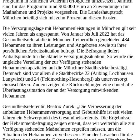
Programm in München weiterhin erfolgreich umzusetzen. Jährlich
sind für das Programm rund 900.000 Euro an Zuwendungen für
Maßnahmen und Projekte vorgesehen. Die Landeshauptstadt
München beteiligt sich mit zehn Prozent an diesen Kosten.
Die Versorgungslage mit Hebammenleistungen in München gilt seit
vielen Jahren als angespannt. Von Januar bis Juli 2022 hat das
Gesundheitsreferat die in München freiberuflich gemeldeten 484
Hebammen zu ihren Leistungen und Angeboten sowie zu ihrer
persönlichen Arbeitssituation befragt. Die Befragung liefert
Anhaltspunkte für die aktuelle Versorgungssituation. So wurde die
ungleiche Verteilung der zur Verfügung stehenden
Hebammenkapazitäten auf die Münchner Stadtbezirke bestätigt.
Demnach sind vor allem die Stadtbezirke 22 (Aubing-Lochhausen-
Langwied) und 24 (Feldmoching-Hasenbergl) als unterversorgt
einzuschätzen. Zudem zeigen die Rückmeldungen eine dauerhafte
Überlastungssituation der an der Versorgung mitwirkenden
Hebammen.
Gesundheitsreferentin Beatrix Zurek: „Die Verbesserung der
ambulanten Hebammenversorgung und Geburtshilfe ist seit vielen
Jahren ein Schwerpunkt des Gesundheitsreferats. Die Ergebnisse
der Hebammenbefragung zeigen erneut, dass wir weiterhin alle zur
Verfügung stehenden Maßnahmen ergreifen müssen, um die
Situation der Hebammen zu verbessern. Eine der Ursachen für die