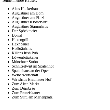
Teilnehmende Häuser:
Altes Hackerhaus
Augustiner am Dom
Augustiner am Platzl
Augustiner Klosterwirt
Augustiner Stammhaus
Der Spöckmeier
Donisl
Haxengrill
Haxnbauer
Hofbräuhaus
Kilians Irish Pub
Löwenbräukeller
Münchner Stubn
Schnitzelwirt im Spatenhof
Spatenhaus an der Oper
Weiberwirtschaft
Wirtshaus Braunauer Hof
Zum Alten Markt
Zum Dürnbräu
Zum Franziskaner
Zum Stiftl am Marienplatz