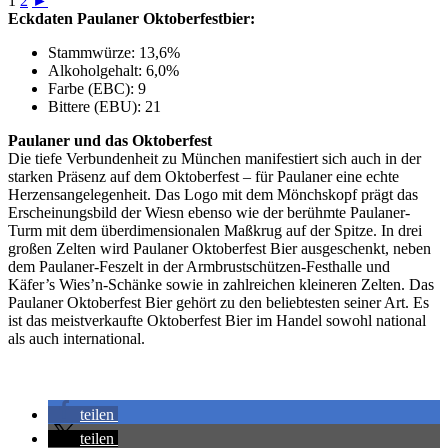
1
2
►
Eckdaten Paulaner Oktoberfestbier:
Stammwürze: 13,6%
Alkoholgehalt: 6,0%
Farbe (EBC): 9
Bittere (EBU): 21
Paulaner und das Oktoberfest
Die tiefe Verbundenheit zu München manifestiert sich auch in der
starken Präsenz auf dem Oktoberfest – für Paulaner eine echte
Herzensangelegenheit. Das Logo mit dem Mönchskopf prägt das
Erscheinungsbild der Wiesn ebenso wie der berühmte Paulaner-
Turm mit dem überdimensionalen Maßkrug auf der Spitze. In drei
großen Zelten wird Paulaner Oktoberfest Bier ausgeschenkt, neben
dem Paulaner-Feszelt in der Armbrustschützen-Festhalle und
Käfer’s Wies’n-Schänke sowie in zahlreichen kleineren Zelten. Das
Paulaner Oktoberfest Bier gehört zu den beliebtesten seiner Art. Es
ist das meistverkaufte Oktoberfest Bier im Handel sowohl national
als auch international.
teilen
teilen