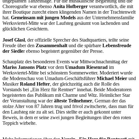
ungeplanten Tanzeinlage. Für die musikalische Begleitung und die
Choreografie war ebenso
Anita Hofberger
verantwortlich, die mit
ihrer Boutique zurecht einen klingenden Namen in der Trachtenwelt
hat.
Gemeinsam mit jungen Models
aus der Unternehmensfamilie
Werksviertel-Mitte war der Laufsteg gesäumt von lachenden und
glücklichen Gesichtern.
Josef Glasl
, der offizielle Sprecher des Stadtquartiers, teilte seine
Freude über den
Zusammenhalt
und die spürbare
Lebensfreude
der Siedle
r ebenso begeistert gegenüber der Presse.
Schauplatz des besonderen Events war Mittwochnachmittag der
Mariss Jansons Platz
vor dem
Umadum
Riesenrad
im
Werksviertel-Mitte bei schönstem Sommerwetter. Moderiert wurde
die Modenschau von Umadum-Geschäftsführer
Michael Meier
und
Musiker
Roland Hefter
, der gleichzeitig auch die Rolle des
Vorstands bei „Ein Herz für Rentner“ innehat. Beide Moderatoren
begeisterten das Publikum mit Charme und Witz. Heimlicher Star
der Veranstaltung war der
älteste
Teilnehmer
, German der das
stolze Alter von 87 Jahren trug und frivol zwitscherte, dass man für
den Laufsteg nie zu alt sei. Dies stellte er auch gekonnt unter
Beweis, in dem er seine zwei jungen Begleitungen über den roten
Teppich wirbelte.