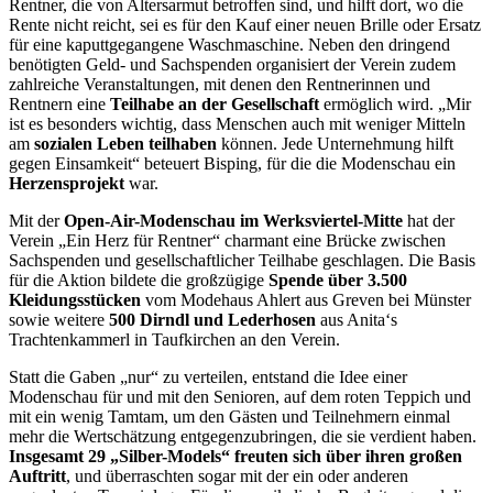
Rentner, die von Altersarmut betroffen sind, und hilft dort, wo die
Rente nicht reicht, sei es für den Kauf einer neuen Brille oder Ersatz
für eine kaputtgegangene Waschmaschine. Neben den dringend
benötigten Geld- und Sachspenden organisiert der Verein zudem
zahlreiche Veranstaltungen, mit denen den Rentnerinnen und
Rentnern eine
Teilhabe an der Gesellschaft
ermöglich wird. „Mir
ist es besonders wichtig, dass Menschen auch mit weniger Mitteln
am
sozialen Leben teilhaben
können. Jede Unternehmung hilft
gegen Einsamkeit“ beteuert Bisping, für die die Modenschau ein
Herzensprojekt
war.
Mit der
Open-Air-Modenschau im Werksviertel-Mitte
hat der
Verein „Ein Herz für Rentner“ charmant eine Brücke zwischen
Sachspenden und gesellschaftlicher Teilhabe geschlagen. Die Basis
für die Aktion bildete die großzügige
Spende über 3.500
Kleidungsstücken
vom Modehaus Ahlert aus Greven bei Münster
sowie weitere
500 Dirndl und Lederhosen
aus Anita‘s
Trachtenkammerl in Taufkirchen an den Verein.
Statt die Gaben „nur“ zu verteilen, entstand die Idee einer
Modenschau für und mit den Senioren, auf dem roten Teppich und
mit ein wenig Tamtam, um den Gästen und Teilnehmern einmal
mehr die Wertschätzung entgegenzubringen, die sie verdient haben.
Insgesamt 29 „Silber-Models“ freuten sich über ihren großen
Auftritt
, und überraschten sogar mit der ein oder anderen