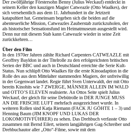
Der zwölfjährige Förstersohn Benny (Julius Weckauf) entdeckt in
seinem Keller den kauzigen Magier Catweazle (Otto Waalkes), der
sich versehentlich aus dem 11. Jahrhundert in die Jetztzeit
katapultiert hat. Gemeinsam begeben sich die beiden auf die
abenteuerliche Mission, Catweazles Zauberstab zurückzuholen, der
als historischer Sensationsfund im Heimatmuseum ausgestellt wird.
Denn nur mit diesem Stab kann Catweazle wieder in seine Zeit
zurückkehren…
Über den Film
In den 1970er Jahren zählte Richard Carpenters CATWEAZLE mit
Geoffrey Bayldon in der Titelrolle zu den erfolgreichsten britischen
Serien der BBC und auch in Deutschland erreichte die Serie Kult-
Status. Nun schlüpft Otto Waalkes für die erste Kinoadaption in die
Rolle des aus dem Mittelalter stammenden Magiers, der unfreiwillig
in der Gegenwart landet. Regie führt Sven Unterwaldt, der mit Otto
bereits Kinohits wie 7 ZWERGE, MÄNNER ALLEIN IM WALD
und OTTO’S ELEVEN realisierte. An Ottos Seite spielt Julius
Weckauf, der gleich für seine Debütrolle in DER JUNGE MUSS
AN DIE FRISCHE LUFT mehrfach ausgezeichnet wurde. In
weiteren Rollen sind Katja Riemann (FACK JU GÖHTE 1 – 3) und
Henning Baum (JIM KNOPF UND LUKAS DER
LOKOMOTIVFÜHRER) zu sehen. Das Drehbuch verfasste Otto
zusammen mit Bernd Eilert, seinem langjährigen Gag-Schreiber und
Drehbuchautor aller „Otto“-Filme, sowie mit dem