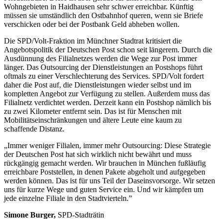
Wohngebieten in Haidhausen sehr schwer erreichbar. Künftig
müssen sie umständlich den Ostbahnhof queren, wenn sie Briefe
verschicken oder bei der Postbank Geld abheben wollen.
Die SPD/Volt-Fraktion im Münchner Stadtrat kritisiert die
Angebotspolitik der Deutschen Post schon seit längerem. Durch die
Ausdünnung des Filialnetzes werden die Wege zur Post immer
länger. Das Outsourcing der Dienstleistungen an Postshops führt
oftmals zu einer Verschlechterung des Services. SPD/Volt fordert
daher die Post auf, die Dienstleistungen wieder selbst und im
kompletten Angebot zur Verfügung zu stellen. Außerdem muss das
Filialnetz verdichtet werden. Derzeit kann ein Postshop nämlich bis
zu zwei Kilometer entfernt sein. Das ist für Menschen mit
Mobilitätseinschränkungen und ältere Leute eine kaum zu
schaffende Distanz.
„Immer weniger Filialen, immer mehr Outsourcing: Diese Strategie
der Deutschen Post hat sich wirklich nicht bewährt und muss
rückgängig gemacht werden. Wir brauchen in München fußläufig
erreichbare Poststellen, in denen Pakete abgeholt und aufgegeben
werden können. Das ist für uns Teil der Daseinsvorsorge. Wir setzen
uns für kurze Wege und guten Service ein. Und wir kämpfen um
jede einzelne Filiale in den Stadtvierteln.”
Simone Burger,
SPD-Stadträtin