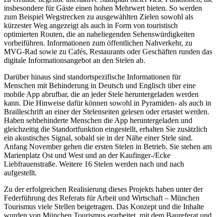
insbesondere für Gäste einen hohen Mehrwert bieten. So werden
zum Beispiel Wegstrecken zu ausgewählten Zielen sowohl als
kürzester Weg angezeigt als auch in Form von touristisch
optimierten Routen, die an naheliegenden Sehenswürdigkeiten
vorbeiführen. Informationen zum öffentlichen Nahverkehr, zu
MVG-Rad sowie zu Cafés, Restaurants oder Geschäften runden das
digitale Informationsangebot an den Stelen ab.
Darüber hinaus sind standortspezifische Informationen für
Menschen mit Behinderung in Deutsch und Englisch über eine
mobile App abrufbar, die an jeder Stele heruntergeladen werden
kann. Die Hinweise dafür können sowohl in Pyramiden- als auch in
Brailleschrift an einer der Stelenseiten gelesen oder ertastet werden.
Haben sehbehinderte Menschen die App heruntergeladen und
gleichzeitig die Standortfunktion eingestellt, erhalten Sie zusätzlich
ein akustisches Signal, sobald sie in der Nähe einer Stele sind.
Anfang November gehen die ersten Stelen in Betrieb. Sie stehen am
Marienplatz Ost und West und an der Kaufinger-/Ecke
Liebfrauenstraße. Weitere 16 Stelen werden nach und nach
aufgestellt.
Zu der erfolgreichen Realisierung dieses Projekts haben unter der
Federführung des Referats für Arbeit und Wirtschaft – München
Tourismus viele Stellen beigetragen. Das Konzept und die Inhalte
wurden von München Tourismus erarbeitet, mit dem Baureferat und