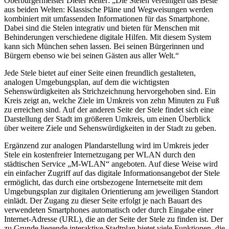
Oberbürgermeister Dieter Reiter: „Die Stelen vereinigen das Beste
aus beiden Welten: Klassische Pläne und Wegweisungen werden
kombiniert mit umfassenden Informationen für das Smartphone.
Dabei sind die Stelen integrativ und bieten für Menschen mit
Behinderungen verschiedene digitale Hilfen. Mit diesem System
kann sich München sehen lassen. Bei seinen Bürgerinnen und
Bürgern ebenso wie bei seinen Gästen aus aller Welt.“
Jede Stele bietet auf einer Seite einen freundlich gestalteten,
analogen Umgebungsplan, auf dem die wichtigsten
Sehenswürdigkeiten als Strichzeichnung hervorgehoben sind. Ein
Kreis zeigt an, welche Ziele im Umkreis von zehn Minuten zu Fuß
zu erreichen sind. Auf der anderen Seite der Stele findet sich eine
Darstellung der Stadt im größeren Umkreis, um einen Überblick
über weitere Ziele und Sehenswürdigkeiten in der Stadt zu geben.
Ergänzend zur analogen Plandarstellung wird im Umkreis jeder
Stele ein kostenfreier Internetzugang per WLAN durch den
städtischen Service „M-WLAN“ angeboten. Auf diese Weise wird
ein einfacher Zugriff auf das digitale Informationsangebot der Stele
ermöglicht, das durch eine ortsbezogene Internetseite mit dem
Umgebungsplan zur digitalen Orientierung am jeweiligen Standort
einlädt. Der Zugang zu dieser Seite erfolgt je nach Bauart des
verwendeten Smartphones automatisch oder durch Eingabe einer
Internet-Adresse (URL), die an der Seite der Stele zu finden ist. Der
zu Grunde liegende interaktive Stadtplan bietet viele Funktionen, die