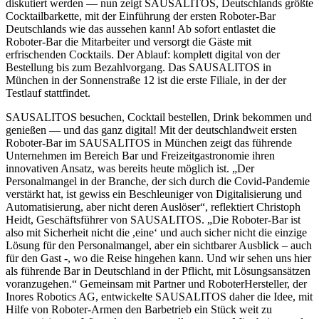
diskutiert werden — nun zeigt SAUSALITOS, Deutschlands größte
Cocktailbarkette, mit der Einführung der ersten Roboter-Bar
Deutschlands wie das aussehen kann! Ab sofort entlastet die
Roboter-Bar die Mitarbeiter und versorgt die Gäste mit
erfrischenden Cocktails. Der Ablauf: komplett digital von der
Bestellung bis zum Bezahlvorgang. Das SAUSALITOS in
München in der Sonnenstraße 12 ist die erste Filiale, in der der
Testlauf stattfindet.
SAUSALITOS besuchen, Cocktail bestellen, Drink bekommen und
genießen — und das ganz digital! Mit der deutschlandweit ersten
Roboter-Bar im SAUSALITOS in München zeigt das führende
Unternehmen im Bereich Bar und Freizeitgastronomie ihren
innovativen Ansatz, was bereits heute möglich ist. „Der
Personalmangel in der Branche, der sich durch die Covid-Pandemie
verstärkt hat, ist gewiss ein Beschleuniger von Digitalisierung und
Automatisierung, aber nicht deren Auslöser“, reflektiert Christoph
Heidt, Geschäftsführer von SAUSALITOS. „Die Roboter-Bar ist
also mit Sicherheit nicht die ,eine‘ und auch sicher nicht die einzige
Lösung für den Personalmangel, aber ein sichtbarer Ausblick – auch
für den Gast -, wo die Reise hingehen kann. Und wir sehen uns hier
als führende Bar in Deutschland in der Pflicht, mit Lösungsansätzen
voranzugehen.“ Gemeinsam mit Partner und RoboterHersteller, der
Inores Robotics AG, entwickelte SAUSALITOS daher die Idee, mit
Hilfe von Roboter-Armen den Barbetrieb ein Stück weit zu