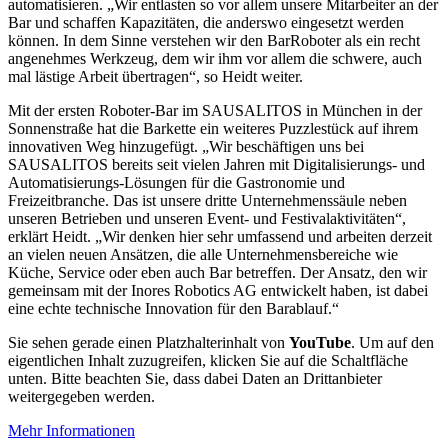
automatisieren. „Wir entlasten so vor allem unsere Mitarbeiter an der
Bar und schaffen Kapazitäten, die anderswo eingesetzt werden
können. In dem Sinne verstehen wir den BarRoboter als ein recht
angenehmes Werkzeug, dem wir ihm vor allem die schwere, auch
mal lästige Arbeit übertragen“, so Heidt weiter.
Mit der ersten Roboter-Bar im SAUSALITOS in München in der
Sonnenstraße hat die Barkette ein weiteres Puzzlestück auf ihrem
innovativen Weg hinzugefügt. „Wir beschäftigen uns bei
SAUSALITOS bereits seit vielen Jahren mit Digitalisierungs- und
Automatisierungs-Lösungen für die Gastronomie und
Freizeitbranche. Das ist unsere dritte Unternehmenssäule neben
unseren Betrieben und unseren Event- und Festivalaktivitäten“,
erklärt Heidt. „Wir denken hier sehr umfassend und arbeiten derzeit
an vielen neuen Ansätzen, die alle Unternehmensbereiche wie
Küche, Service oder eben auch Bar betreffen. Der Ansatz, den wir
gemeinsam mit der Inores Robotics AG entwickelt haben, ist dabei
eine echte technische Innovation für den Barablauf.“
Sie sehen gerade einen Platzhalterinhalt von
YouTube
. Um auf den
eigentlichen Inhalt zuzugreifen, klicken Sie auf die Schaltfläche
unten. Bitte beachten Sie, dass dabei Daten an Drittanbieter
weitergegeben werden.
Mehr Informationen