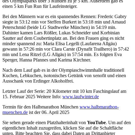
des Olympiaparks über 3 Runden zu je 5 km. Außerdem gab es
einen 5 km Fun Run für Laufeinsteiger.
Bei den Männern war es ein spannendes Rennen: Frederic Gabry
siegte in 53:12 min vor Steffen Burkert in 53:18 min und Arnaud
Peterschmid (beide LG Stadtwerke München) in 54:19 min.
Dahinter kamen Lars Rößler, Lukas Schneider und Korbinian
Sautter auf dem Coubertinplatz an. Bei den Frauen ging es nicht
minder spannend zu: Maria Elisa Legelli (Laufarena Allgäu)
gewann in 57:26 min vor Clara Carste (Dynafit Trailhero) in 57:42
min und Lena Ritzel (LG Allgäu) in 57:54 min. Es folgten Eva
Sperger, Hanna Pfannes und Karima Kirchner.
Nach dem Lauf gab es in der Olympiaschwimmhalle traditionell
Kuchen, Lebkuchen, isotonisches Getränk von xenofit und einen
Ausschank von Erdinger Alkoholfrei.
Letzter Lauf der Serie: 20 Kilometer mit 10 km Faschingslauf am
15. Februar 2025 Weitere Info:
www.laufwinter.de
Termin für den Halbmarathon München
www.halbmarathon-
muenchen.de
ist der 06. April 2025
Sie sehen gerade einen Platzhalterinhalt von
YouTube
. Um auf den
eigentlichen Inhalt zuzugreifen, klicken Sie auf die Schaltfläche
unten. Bitte beachten Sie, dass dabei Daten an Drittanbieter