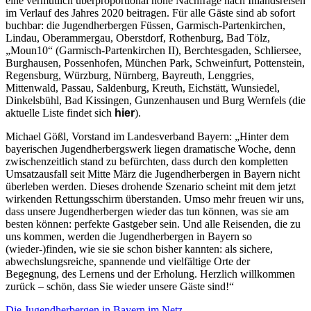
eine vermutlich überproportional hohe Nachfrage nach Inlandsreisen
im Verlauf des Jahres 2020 beitragen. Für alle Gäste sind ab sofort
buchbar: die Jugendherbergen Füssen, Garmisch-Partenkirchen,
Lindau, Oberammergau, Oberstdorf, Rothenburg, Bad Tölz,
„Moun10“ (Garmisch-Partenkirchen II), Berchtesgaden, Schliersee,
Burghausen, Possenhofen, München Park, Schweinfurt, Pottenstein,
Regensburg, Würzburg, Nürnberg, Bayreuth, Lenggries,
Mittenwald, Passau, Saldenburg, Kreuth, Eichstätt, Wunsiedel,
Dinkelsbühl, Bad Kissingen, Gunzenhausen und Burg Wernfels (die
aktuelle Liste findet sich
hier
).
Michael Gößl, Vorstand im Landesverband Bayern: „Hinter dem
bayerischen Jugendherbergswerk liegen dramatische Woche, denn
zwischenzeitlich stand zu befürchten, dass durch den kompletten
Umsatzausfall seit Mitte März die Jugendherbergen in Bayern nicht
überleben werden. Dieses drohende Szenario scheint mit dem jetzt
wirkenden Rettungsschirm überstanden. Umso mehr freuen wir uns,
dass unsere Jugendherbergen wieder das tun können, was sie am
besten können: perfekte Gastgeber sein. Und alle Reisenden, die zu
uns kommen, werden die Jugendherbergen in Bayern so
(wieder-)finden, wie sie sie schon bisher kannten: als sichere,
abwechslungsreiche, spannende und vielfältige Orte der
Begegnung, des Lernens und der Erholung. Herzlich willkommen
zurück – schön, dass Sie wieder unsere Gäste sind!“
Die Jugendherbergen in Bayern im Netz