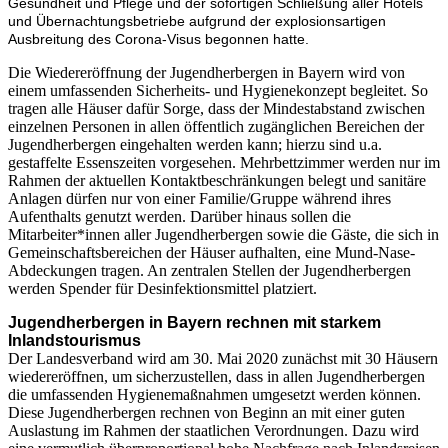
Gesundheit und Pflege und der sofortigen Schließung aller Hotels
und Übernachtungsbetriebe aufgrund der explosionsartigen
Ausbreitung des Corona-Visus begonnen hatte.
Die Wiedereröffnung der Jugendherbergen in Bayern wird von
einem umfassenden Sicherheits- und Hygienekonzept begleitet. So
tragen alle Häuser dafür Sorge, dass der Mindestabstand zwischen
einzelnen Personen in allen öffentlich zugänglichen Bereichen der
Jugendherbergen eingehalten werden kann; hierzu sind u.a.
gestaffelte Essenszeiten vorgesehen. Mehrbettzimmer werden nur im
Rahmen der aktuellen Kontaktbeschränkungen belegt und sanitäre
Anlagen dürfen nur von einer Familie/Gruppe während ihres
Aufenthalts genutzt werden. Darüber hinaus sollen die
Mitarbeiter*innen aller Jugendherbergen sowie die Gäste, die sich in
Gemeinschaftsbereichen der Häuser aufhalten, eine Mund-Nase-
Abdeckungen tragen. An zentralen Stellen der Jugendherbergen
werden Spender für Desinfektionsmittel platziert.
Jugendherbergen in Bayern rechnen mit starkem
Inlandstourismus
Der Landesverband wird am 30. Mai 2020 zunächst mit 30 Häusern
wiedereröffnen, um sicherzustellen, dass in allen Jugendherbergen
die umfassenden Hygienemaßnahmen umgesetzt werden können.
Diese Jugendherbergen rechnen von Beginn an mit einer guten
Auslastung im Rahmen der staatlichen Verordnungen. Dazu wird