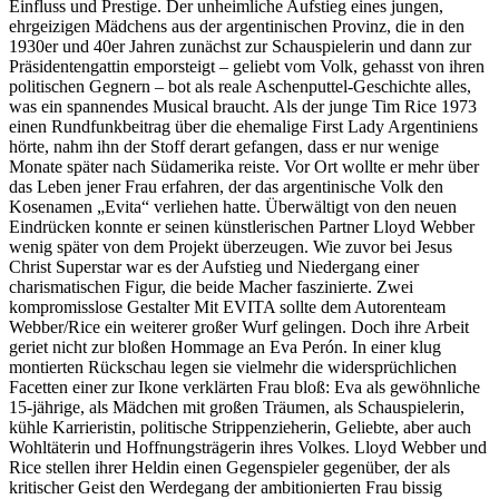
Einfluss und Prestige. Der unheimliche Aufstieg eines jungen,
ehrgeizigen Mädchens aus der argentinischen Provinz, die in den
1930er und 40er Jahren zunächst zur Schauspielerin und dann zur
Präsidentengattin emporsteigt – geliebt vom Volk, gehasst von ihren
politischen Gegnern – bot als reale Aschenputtel-Geschichte alles,
was ein spannendes Musical braucht. Als der junge Tim Rice 1973
einen Rundfunkbeitrag über die ehemalige First Lady Argentiniens
hörte, nahm ihn der Stoff derart gefangen, dass er nur wenige
Monate später nach Südamerika reiste. Vor Ort wollte er mehr über
das Leben jener Frau erfahren, der das argentinische Volk den
Kosenamen „Evita“ verliehen hatte. Überwältigt von den neuen
Eindrücken konnte er seinen künstlerischen Partner Lloyd Webber
wenig später von dem Projekt überzeugen. Wie zuvor bei Jesus
Christ Superstar war es der Aufstieg und Niedergang einer
charismatischen Figur, die beide Macher faszinierte. Zwei
kompromisslose Gestalter Mit EVITA sollte dem Autorenteam
Webber/Rice ein weiterer großer Wurf gelingen. Doch ihre Arbeit
geriet nicht zur bloßen Hommage an Eva Perón. In einer klug
montierten Rückschau legen sie vielmehr die widersprüchlichen
Facetten einer zur Ikone verklärten Frau bloß: Eva als gewöhnliche
15-jährige, als Mädchen mit großen Träumen, als Schauspielerin,
kühle Karrieristin, politische Strippenzieherin, Geliebte, aber auch
Wohltäterin und Hoffnungsträgerin ihres Volkes. Lloyd Webber und
Rice stellen ihrer Heldin einen Gegenspieler gegenüber, der als
kritischer Geist den Werdegang der ambitionierten Frau bissig