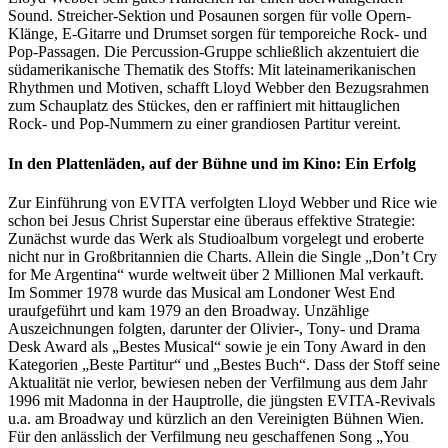
Sound. Streicher-Sektion und Posaunen sorgen für volle Opern-
Klänge, E-Gitarre und Drumset sorgen für temporeiche Rock- und
Pop-Passagen. Die Percussion-Gruppe schließlich akzentuiert die
südamerikanische Thematik des Stoffs: Mit lateinamerikanischen
Rhythmen und Motiven, schafft Lloyd Webber den Bezugsrahmen
zum Schauplatz des Stückes, den er raffiniert mit hittauglichen
Rock- und Pop-Nummern zu einer grandiosen Partitur vereint.
In den Plattenläden, auf der Bühne und im Kino: Ein Erfolg
Zur Einführung von EVITA verfolgten Lloyd Webber und Rice wie
schon bei Jesus Christ Superstar eine überaus effektive Strategie:
Zunächst wurde das Werk als Studioalbum vorgelegt und eroberte
nicht nur in Großbritannien die Charts. Allein die Single „Don’t Cry
for Me Argentina“ wurde weltweit über 2 Millionen Mal verkauft.
Im Sommer 1978 wurde das Musical am Londoner West End
uraufgeführt und kam 1979 an den Broadway. Unzählige
Auszeichnungen folgten, darunter der Olivier-, Tony- und Drama
Desk Award als „Bestes Musical“ sowie je ein Tony Award in den
Kategorien „Beste Partitur“ und „Bestes Buch“. Dass der Stoff seine
Aktualität nie verlor, bewiesen neben der Verfilmung aus dem Jahr
1996 mit Madonna in der Hauptrolle, die jüngsten EVITA-Revivals
u.a. am Broadway und kürzlich an den Vereinigten Bühnen Wien.
Für den anlässlich der Verfilmung neu geschaffenen Song „You