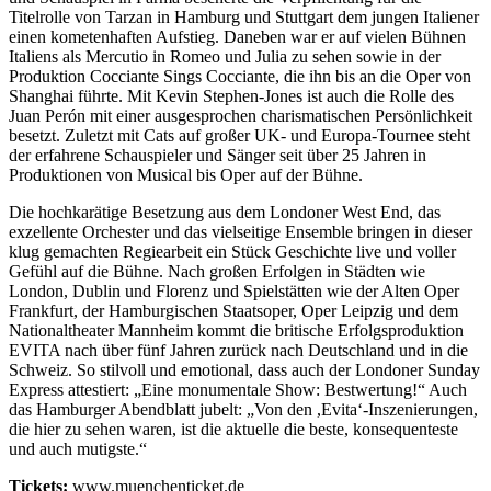
Titelrolle von Tarzan in Hamburg und Stuttgart dem jungen Italiener
einen kometenhaften Aufstieg. Daneben war er auf vielen Bühnen
Italiens als Mercutio in Romeo und Julia zu sehen sowie in der
Produktion Cocciante Sings Cocciante, die ihn bis an die Oper von
Shanghai führte. Mit Kevin Stephen-Jones ist auch die Rolle des
Juan Perón mit einer ausgesprochen charismatischen Persönlichkeit
besetzt. Zuletzt mit Cats auf großer UK- und Europa-Tournee steht
der erfahrene Schauspieler und Sänger seit über 25 Jahren in
Produktionen von Musical bis Oper auf der Bühne.
Die hochkarätige Besetzung aus dem Londoner West End, das
exzellente Orchester und das vielseitige Ensemble bringen in dieser
klug gemachten Regiearbeit ein Stück Geschichte live und voller
Gefühl auf die Bühne. Nach großen Erfolgen in Städten wie
London, Dublin und Florenz und Spielstätten wie der Alten Oper
Frankfurt, der Hamburgischen Staatsoper, Oper Leipzig und dem
Nationaltheater Mannheim kommt die britische Erfolgsproduktion
EVITA nach über fünf Jahren zurück nach Deutschland und in die
Schweiz. So stilvoll und emotional, dass auch der Londoner Sunday
Express attestiert: „Eine monumentale Show: Bestwertung!“ Auch
das Hamburger Abendblatt jubelt: „Von den ,Evita‘-Inszenierungen,
die hier zu sehen waren, ist die aktuelle die beste, konsequenteste
und auch mutigste.“
Tickets:
www.muenchenticket.de