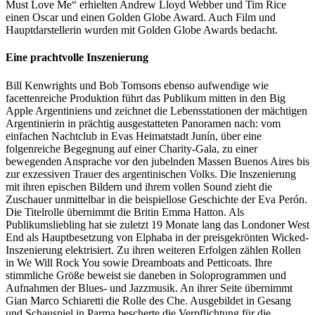
Must Love Me“ erhielten Andrew Lloyd Webber und Tim Rice
einen Oscar und einen Golden Globe Award. Auch Film und
Hauptdarstellerin wurden mit Golden Globe Awards bedacht.
Eine prachtvolle Inszenierung
Bill Kenwrights und Bob Tomsons ebenso aufwendige wie
facettenreiche Produktion führt das Publikum mitten in den Big
Apple Argentiniens und zeichnet die Lebensstationen der mächtigen
Argentinierin in prächtig ausgestatteten Panoramen nach: vom
einfachen Nachtclub in Evas Heimatstadt Junín, über eine
folgenreiche Begegnung auf einer Charity-Gala, zu einer
bewegenden Ansprache vor den jubelnden Massen Buenos Aires bis
zur exzessiven Trauer des argentinischen Volks. Die Inszenierung
mit ihren epischen Bildern und ihrem vollen Sound zieht die
Zuschauer unmittelbar in die beispiellose Geschichte der Eva Perón.
Die Titelrolle übernimmt die Britin Emma Hatton. Als
Publikumsliebling hat sie zuletzt 19 Monate lang das Londoner West
End als Hauptbesetzung von Elphaba in der preisgekrönten Wicked-
Inszenierung elektrisiert. Zu ihren weiteren Erfolgen zählen Rollen
in We Will Rock You sowie Dreamboats and Petticoats. Ihre
stimmliche Größe beweist sie daneben in Soloprogrammen und
Aufnahmen der Blues- und Jazzmusik. An ihrer Seite übernimmt
Gian Marco Schiaretti die Rolle des Che. Ausgebildet in Gesang
und Schauspiel in Parma bescherte die Verpflichtung für die