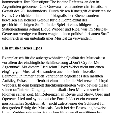
kommentiert. Ihre Kunstfigur Che ist eine Referenz an den in
Argentinien geborenen Che Guevara – eine andere charismatische
Gestalt des 20. Jahrhunderts. Durch diesen Kunstgriff diskutieren sie
Evitas Geschichte nicht nur auf biografischer Ebene, sondern
beweisen ein sicheres Gespür für die Komplexität des
geschichtsträchtigen Stoffs. In der Spielart eines bildgewaltigen
Stationendramas gelang Lloyd Webber und Rice, was im Musical-
Genre nur wenige vor ihnen wagten: einen politisch brisanten Stoff
erfolgreich in ein unterhaltsames Musical zu verwandeln.
Ein musikalisches Epos
Exemplarisch für die außergewöhnliche Qualität des Musicals ist
vor allem der eindringliche Schlüsselsong „Don’t Cry for Me
Argentina“. Mit diesem Lied schuf Lloyd Weber nicht nur einen
eingängigen Musical-Hit, sondern auch ein eindrucksvolles
Leitmotiv. In immer neuen Variationen begleitet es den rasanten
Aufstieg Evitas und offenbart einmal mehr die Meisterschaft Lloyd
Webbers. In dem komplett durchkomponierten Werk bewies dieser
seinen raffinierten Umgang mit musikalischen Motiven sowie den
Idiomen seiner Zeit. Mit Referenzen an Revue und Show, Oper und
Operette, Lied und symphonische Form bildet er ein enormes
musikalisches Spektrum ab – nicht zuletzt einer der Schlüssel für
den großen Erfolg des Musicals. Auch bei der Besetzung beweist
Lloyd Webber sein gutes Händchen für einen überwältigenden