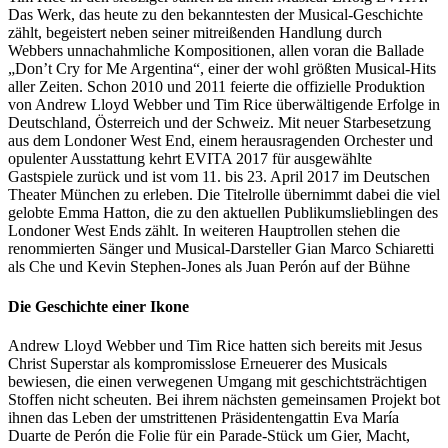
Das Werk, das heute zu den bekanntesten der Musical-Geschichte
zählt, begeistert neben seiner mitreißenden Handlung durch
Webbers unnachahmliche Kompositionen, allen voran die Ballade
„Don’t Cry for Me Argentina“, einer der wohl größten Musical-Hits
aller Zeiten. Schon 2010 und 2011 feierte die offizielle Produktion
von Andrew Lloyd Webber und Tim Rice überwältigende Erfolge in
Deutschland, Österreich und der Schweiz. Mit neuer Starbesetzung
aus dem Londoner West End, einem herausragenden Orchester und
opulenter Ausstattung kehrt EVITA 2017 für ausgewählte
Gastspiele zurück und ist vom 11. bis 23. April 2017 im Deutschen
Theater München zu erleben. Die Titelrolle übernimmt dabei die viel
gelobte Emma Hatton, die zu den aktuellen Publikumslieblingen des
Londoner West Ends zählt. In weiteren Hauptrollen stehen die
renommierten Sänger und Musical-Darsteller Gian Marco Schiaretti
als Che und Kevin Stephen-Jones als Juan Perón auf der Bühne
Die Geschichte einer Ikone
Andrew Lloyd Webber und Tim Rice hatten sich bereits mit Jesus
Christ Superstar als kompromisslose Erneuerer des Musicals
bewiesen, die einen verwegenen Umgang mit geschichtsträchtigen
Stoffen nicht scheuten. Bei ihrem nächsten gemeinsamen Projekt bot
ihnen das Leben der umstrittenen Präsidentengattin Eva María
Duarte de Perón die Folie für ein Parade-Stück um Gier, Macht,