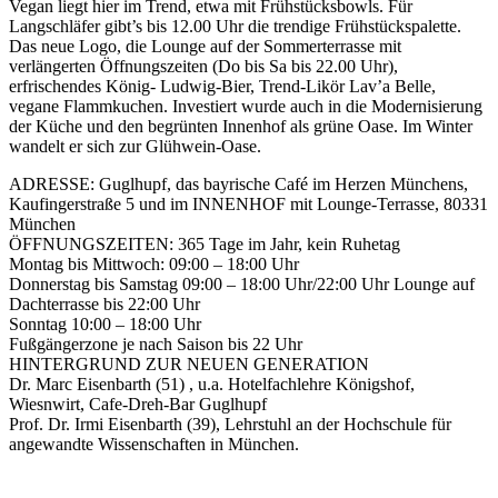
Vegan liegt hier im Trend, etwa mit Frühstücksbowls. Für
Langschläfer gibt’s bis 12.00 Uhr die trendige Frühstückspalette.
Das neue Logo, die Lounge auf der Sommerterrasse mit
verlängerten Öffnungszeiten (Do bis Sa bis 22.00 Uhr),
erfrischendes König- Ludwig-Bier, Trend-Likör Lav’a Belle,
vegane Flammkuchen. Investiert wurde auch in die Modernisierung
der Küche und den begrünten Innenhof als grüne Oase. Im Winter
wandelt er sich zur Glühwein-Oase.
ADRESSE: Guglhupf, das bayrische Café im Herzen Münchens,
Kaufingerstraße 5 und im INNENHOF mit Lounge-Terrasse, 80331
München
ÖFFNUNGSZEITEN: 365 Tage im Jahr, kein Ruhetag
Montag bis Mittwoch: 09:00 – 18:00 Uhr
Donnerstag bis Samstag 09:00 – 18:00 Uhr/22:00 Uhr Lounge auf
Dachterrasse bis 22:00 Uhr
Sonntag 10:00 – 18:00 Uhr
Fußgängerzone je nach Saison bis 22 Uhr
HINTERGRUND ZUR NEUEN GENERATION
Dr. Marc Eisenbarth (51) , u.a. Hotelfachlehre Königshof,
Wiesnwirt, Cafe-Dreh-Bar Guglhupf
Prof. Dr. Irmi Eisenbarth (39), Lehrstuhl an der Hochschule für
angewandte Wissenschaften in München.