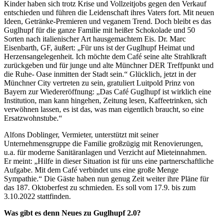
Kinder haben sich trotz Krise und Vollzeitjobs gegen den Verkauf
entschieden und führen die Leidenschaft ihres Vaters fort. Mit neuen
Ideen, Getränke-Premieren und veganem Trend. Doch bleibt es das
Guglhupf für die ganze Familie mit heißer Schokolade und 50
Sorten nach italienischer Art hausgemachtem Eis. Dr. Marc
Eisenbarth, GF, äußert: „Für uns ist der Guglhupf Heimat und
Herzensangelegenheit. Ich möchte dem Café seine alte Strahlkraft
zurückgeben und für junge und alte Münchner DER Treffpunkt und
die Ruhe- Oase inmitten der Stadt sein.“ Glücklich, jetzt in der
Münchner City vertreten zu sein, gratuliert Luitpold Prinz von
Bayern zur Wiedereröffnung: „Das Café Guglhupf ist wirklich eine
Institution, man kann hingehen, Zeitung lesen, Kaffeetrinken, sich
verwöhnen lassen, es ist das, was man eigentlich braucht, so eine
Ersatzwohnstube.“
Alfons Doblinger, Vermieter, unterstützt mit seiner
Unternehmensgruppe die Familie großzügig mit Renovierungen,
u.a. für moderne Sanitäranlagen und Verzicht auf Mieteinnahmen.
Er meint: „Hilfe in dieser Situation ist für uns eine partnerschaftliche
Aufgabe. Mit dem Café verbindet uns eine große Menge
Sympathie.“ Die Gäste haben nun genug Zeit weiter ihre Pläne für
das 187. Oktoberfest zu schmieden. Es soll vom 17.9. bis zum
3.10.2022 stattfinden.
Was gibt es denn Neues zu Guglhupf 2.0?