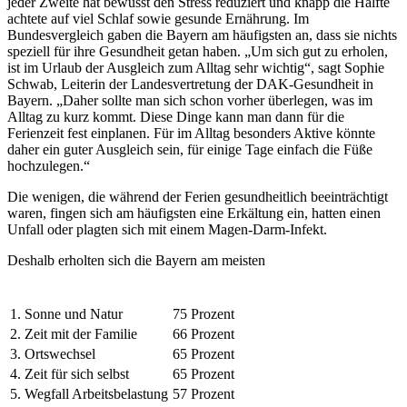
jeder Zweite hat bewusst den Stress reduziert und knapp die Hälfte
achtete auf viel Schlaf sowie gesunde Ernährung. Im
Bundesvergleich gaben die Bayern am häufigsten an, dass sie nichts
speziell für ihre Gesundheit getan haben. „Um sich gut zu erholen,
ist im Urlaub der Ausgleich zum Alltag sehr wichtig“, sagt Sophie
Schwab, Leiterin der Landesvertretung der DAK-Gesundheit in
Bayern. „Daher sollte man sich schon vorher überlegen, was im
Alltag zu kurz kommt. Diese Dinge kann man dann für die
Ferienzeit fest einplanen. Für im Alltag besonders Aktive könnte
daher ein guter Ausgleich sein, für einige Tage einfach die Füße
hochzulegen.“
Die wenigen, die während der Ferien gesundheitlich beeinträchtigt
waren, fingen sich am häufigsten eine Erkältung ein, hatten einen
Unfall oder plagten sich mit einem Magen-Darm-Infekt.
Deshalb erholten sich die Bayern am meisten
1.
Sonne und Natur
75 Prozent
2.
Zeit mit der Familie
66 Prozent
3.
Ortswechsel
65 Prozent
4.
Zeit für sich selbst
65 Prozent
5.
Wegfall Arbeitsbelastung
57 Prozent