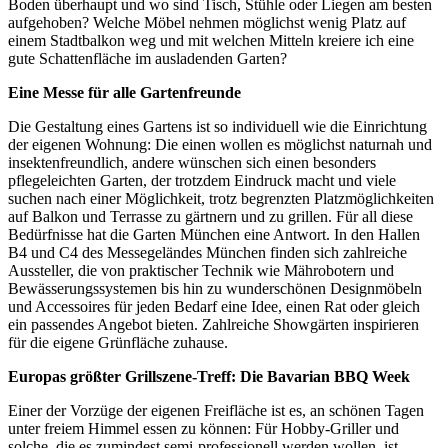
Boden überhaupt und wo sind Tisch, Stühle oder Liegen am besten
aufgehoben? Welche Möbel nehmen möglichst wenig Platz auf
einem Stadtbalkon weg und mit welchen Mitteln kreiere ich eine
gute Schattenfläche im ausladenden Garten?
Eine Messe für alle Gartenfreunde
Die Gestaltung eines Gartens ist so individuell wie die Einrichtung
der eigenen Wohnung: Die einen wollen es möglichst naturnah und
insektenfreundlich, andere wünschen sich einen besonders
pflegeleichten Garten, der trotzdem Eindruck macht und viele
suchen nach einer Möglichkeit, trotz begrenzten Platzmöglichkeiten
auf Balkon und Terrasse zu gärtnern und zu grillen. Für all diese
Bedürfnisse hat die Garten München eine Antwort. In den Hallen
B4 und C4 des Messegeländes München finden sich zahlreiche
Aussteller, die von praktischer Technik wie Mährobotern und
Bewässerungssystemen bis hin zu wunderschönen Designmöbeln
und Accessoires für jeden Bedarf eine Idee, einen Rat oder gleich
ein passendes Angebot bieten. Zahlreiche Showgärten inspirieren
für die eigene Grünfläche zuhause.
Europas größter Grillszene-Treff: Die Bavarian BBQ Week
Einer der Vorzüge der eigenen Freifläche ist es, an schönen Tagen
unter freiem Himmel essen zu können: Für Hobby-Griller und
solche, die es zumindest semi-professionell werden wollen, ist