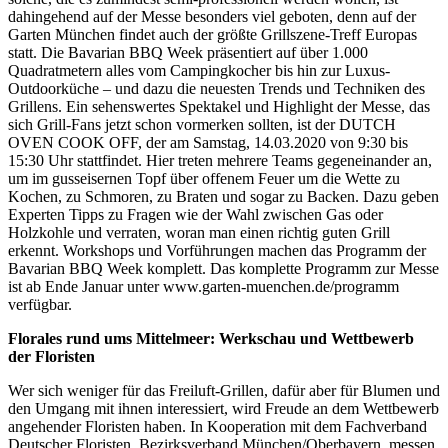
dahingehend auf der Messe besonders viel geboten, denn auf der
Garten München findet auch der größte Grillszene-Treff Europas
statt. Die Bavarian BBQ Week präsentiert auf über 1.000
Quadratmetern alles vom Campingkocher bis hin zur Luxus-
Outdoorküche – und dazu die neuesten Trends und Techniken des
Grillens. Ein sehenswertes Spektakel und Highlight der Messe, das
sich Grill-Fans jetzt schon vormerken sollten, ist der DUTCH
OVEN COOK OFF, der am Samstag, 14.03.2020 von 9:30 bis
15:30 Uhr stattfindet. Hier treten mehrere Teams gegeneinander an,
um im gusseisernen Topf über offenem Feuer um die Wette zu
Kochen, zu Schmoren, zu Braten und sogar zu Backen. Dazu geben
Experten Tipps zu Fragen wie der Wahl zwischen Gas oder
Holzkohle und verraten, woran man einen richtig guten Grill
erkennt. Workshops und Vorführungen machen das Programm der
Bavarian BBQ Week komplett. Das komplette Programm zur Messe
ist ab Ende Januar unter www.garten-muenchen.de/programm
verfügbar.
Florales rund ums Mittelmeer: Werkschau und Wettbewerb
der Floristen
Wer sich weniger für das Freiluft-Grillen, dafür aber für Blumen und
den Umgang mit ihnen interessiert, wird Freude an dem Wettbewerb
angehender Floristen haben. In Kooperation mit dem Fachverband
Deutscher Floristen, Bezirksverband München/Oberbayern, messen