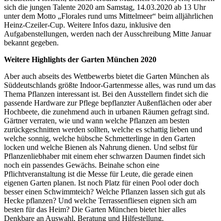
sich die jungen Talente 2020 am Samstag, 14.03.2020 ab 13 Uhr
unter dem Motto „Florales rund ums Mittelmeer“ beim alljährlichen
Heinz-Czeiler-Cup. Weitere Infos dazu, inklusive den
Aufgabenstellungen, werden nach der Ausschreibung Mitte Januar
bekannt gegeben.
Weitere Highlights der Garten München 2020
Aber auch abseits des Wettbewerbs bietet die Garten München als
Süddeutschlands größte Indoor-Gartenmesse alles, was rund um das
Thema Pflanzen interessant ist. Bei den Ausstellern findet sich die
passende Hardware zur Pflege bepflanzter Außenflächen oder aber
Hochbeete, die zunehmend auch in urbanen Räumen gefragt sind.
Gärtner verraten, wie und wann welche Pflanzen am besten
zurückgeschnitten werden sollten, welche es schattig lieben und
welche sonnig, welche hübsche Schmetterlinge in den Garten
locken und welche Bienen als Nahrung dienen. Und selbst für
Pflanzenliebhaber mit einem eher schwarzen Daumen findet sich
noch ein passendes Gewächs. Beinahe schon eine
Pflichtveranstaltung ist die Messe für Leute, die gerade einen
eigenen Garten planen. Ist noch Platz für einen Pool oder doch
besser einen Schwimmteich? Welche Pflanzen lassen sich gut als
Hecke pflanzen? Und welche Terrassenfliesen eignen sich am
besten für das Heim? Die Garten München bietet hier alles
Denkbare an Auswahl, Beratung und Hilfestellung.